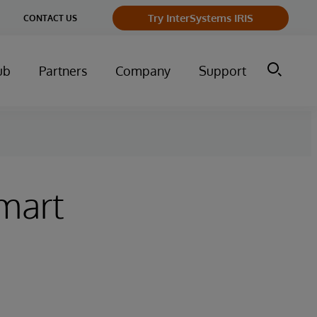
ge
Try InterSystems IRIS
CONTACT US
ry
ub
Partners
Company
Support
Smart