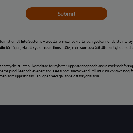
Submit
formation till InterSystems via detta formulär bekräftar och godkänner du att Inte
a din förfrågan, via ett system som finns i USA, men som upprätthålls i enlighet med a
itt samtycke till att bli kontaktad för nyheter, uppdateringar och andra marknadsfö
stems produkter och evenemang. Dessutom samtycker du till att dina kontaktuppgifter 
men som upprätthålls i enlighet med gällande dataskyddslagar.