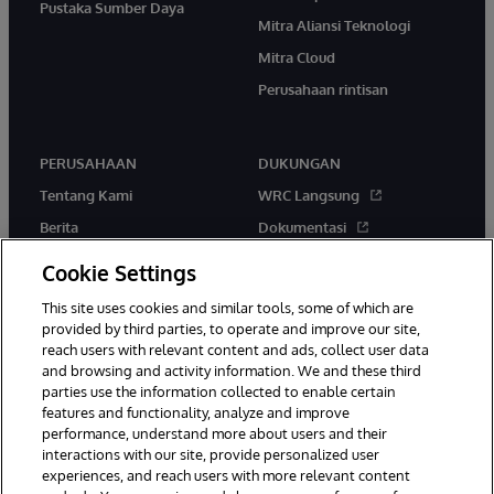
Pustaka Sumber Daya
Mitra Aliansi Teknologi
Mitra Cloud
Perusahaan rintisan
PERUSAHAAN
DUKUNGAN
Tentang Kami
WRC Langsung
Berita
Dokumentasi
Acara
Peringatan & Saran Produk
Cookie Settings
Karir
This site uses cookies and similar tools, some of which are
provided by third parties, to operate and improve our site,
reach users with relevant content and ads, collect user data
and browsing and activity information. We and these third
parties use the information collected to enable certain
features and functionality, analyze and improve
performance, understand more about users and their
© 1996-2026 InterSystems Corporation, Boston, MA. Hak Cipta
Dilindungi Undang-Undang.
interactions with our site, provide personalized user
experiences, and reach users with more relevant content
Pemberitahuan/Syarat & Ketentuan
Pernyataan Privasi
Jaminan