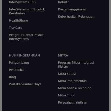
InterSystems IRIS
Industri
InterSystems IRIS untuk
Kasus Penggunaan
Kesehatan
Keberhasilan Pelanggan
HealthShare
TrakCare
Pengatur Rantai Pasok
InterSystems
HUB PENGETAHUAN
MITRA
Pengembang
Program Mitra Integrasi
Sistem
Pendidikan
Mitra Solusi
Blog
Mitra Implementasi
Pustaka Sumber Daya
Mitra Aliansi Teknologi
Mitra Cloud
Perusahaan rintisan