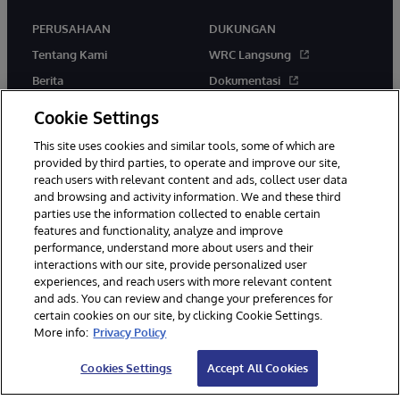
PERUSAHAAN
DUKUNGAN
Tentang Kami
WRC Langsung
Berita
Dokumentasi
Acara
Peringatan & Saran Produk
Cookie Settings
Karir
This site uses cookies and similar tools, some of which are
provided by third parties, to operate and improve our site,
reach users with relevant content and ads, collect user data
and browsing and activity information. We and these third
parties use the information collected to enable certain
features and functionality, analyze and improve
performance, understand more about users and their
© 1996-2026 InterSystems Corporation, Boston, MA. Hak Cipta
Dilindungi Undang-Undang.
interactions with our site, provide personalized user
experiences, and reach users with more relevant content
Pemberitahuan/Syarat & Ketentuan
Pernyataan Privasi
Jaminan
and ads. You can review and change your preferences for
Aksesibilitas
certain cookies on our site, by clicking Cookie Settings.
More info:
Privacy Policy
Cookies Settings
Accept All Cookies