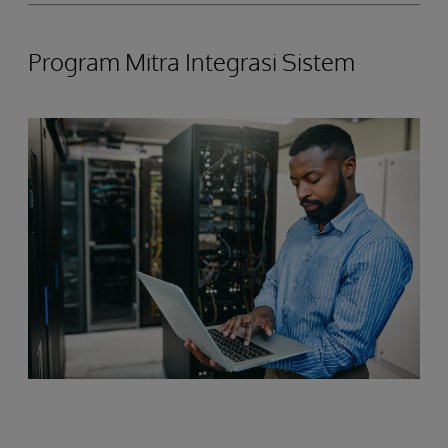
Program Mitra Integrasi Sistem