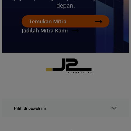
depan.
Temukan Mitra
Jadilah Mitra Kami
Pilih di bawah ini