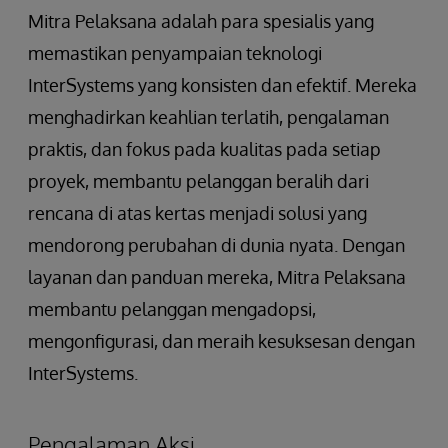
Mitra Pelaksana adalah para spesialis yang
memastikan penyampaian teknologi
InterSystems yang konsisten dan efektif. Mereka
menghadirkan keahlian terlatih, pengalaman
praktis, dan fokus pada kualitas pada setiap
proyek, membantu pelanggan beralih dari
rencana di atas kertas menjadi solusi yang
mendorong perubahan di dunia nyata. Dengan
layanan dan panduan mereka, Mitra Pelaksana
membantu pelanggan mengadopsi,
mengonfigurasi, dan meraih kesuksesan dengan
InterSystems.
Pengalaman Aksi