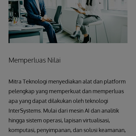
Memperluas Nilai
Mitra Teknologi menyediakan alat dan platform
pelengkap yang memperkuat dan memperluas
apa yang dapat dilakukan oleh teknologi
InterSystems. Mulai dari mesin AI dan analitik
hingga sistem operasi, lapisan virtualisasi,
komputasi, penyimpanan, dan solusi keamanan,