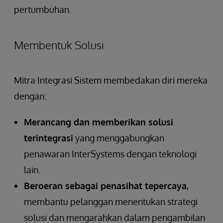
pertumbuhan.
Membentuk Solusi
Mitra Integrasi Sistem membedakan diri mereka
dengan:
Merancang dan memberikan solusi
terintegrasi
yang menggabungkan
penawaran InterSystems dengan teknologi
lain.
Beroeran sebagai penasihat tepercaya
,
membantu pelanggan menentukan strategi
solusi dan mengarahkan dalam pengambilan