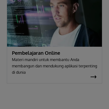
Pembelajaran Online
Materi mandiri untuk membantu Anda
membangun dan mendukung aplikasi terpenting
di dunia