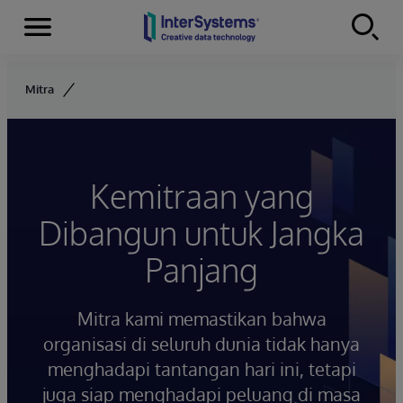
Menu
Skip to content
Mitra
Kemitraan yang
Dibangun untuk Jangka
Panjang
Mitra kami memastikan bahwa
organisasi di seluruh dunia tidak hanya
menghadapi tantangan hari ini, tetapi
juga siap menghadapi peluang di masa