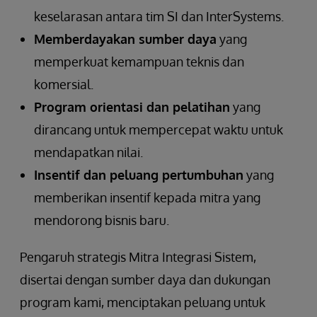
keselarasan antara tim SI dan InterSystems.
Memberdayakan sumber daya
yang
memperkuat kemampuan teknis dan
komersial.
Program orientasi dan pelatihan
yang
dirancang untuk mempercepat waktu untuk
mendapatkan nilai.
Insentif dan peluang pertumbuhan
yang
memberikan insentif kepada mitra yang
mendorong bisnis baru.
Pengaruh strategis Mitra Integrasi Sistem,
disertai dengan sumber daya dan dukungan
program kami, menciptakan peluang untuk