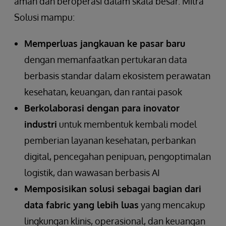
aman dan beroperasi dalam skala besar. Mitra
Solusi mampu:
Memperluas jangkauan ke pasar baru
dengan memanfaatkan pertukaran data
berbasis standar dalam ekosistem perawatan
kesehatan, keuangan, dan rantai pasok
Berkolaborasi dengan para inovator
industri
untuk membentuk kembali model
pemberian layanan kesehatan, perbankan
digital, pencegahan penipuan, pengoptimalan
logistik, dan wawasan berbasis AI
Memposisikan solusi sebagai bagian dari
data fabric yang lebih luas
yang mencakup
lingkungan klinis, operasional, dan keuangan