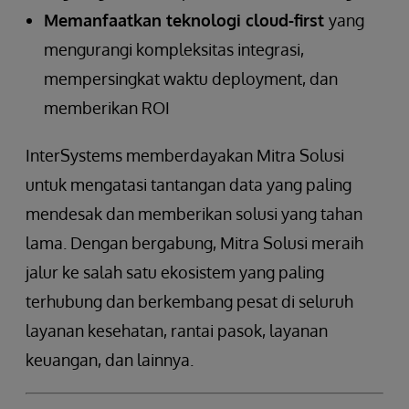
Memanfaatkan teknologi cloud-first
yang
mengurangi kompleksitas integrasi,
mempersingkat waktu deployment, dan
memberikan ROI
InterSystems memberdayakan Mitra Solusi
untuk mengatasi tantangan data yang paling
mendesak dan memberikan solusi yang tahan
lama. Dengan bergabung, Mitra Solusi meraih
jalur ke salah satu ekosistem yang paling
terhubung dan berkembang pesat di seluruh
layanan kesehatan, rantai pasok, layanan
keuangan, dan lainnya.