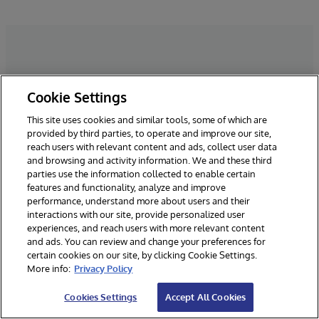
Ambil Langkah Selanjutnya
Cookie Settings
This site uses cookies and similar tools, some of which are
Kami ingin sekali berbicara. Isi
provided by third parties, to operate and improve our site,
reach users with relevant content and ads, collect user data
beberapa detail dan kami akan
and browsing and activity information. We and these third
menghubungi Anda.
parties use the information collected to enable certain
features and functionality, analyze and improve
performance, understand more about users and their
interactions with our site, provide personalized user
*Bidang yang dibutuhkan
experiences, and reach users with more relevant content
and ads. You can review and change your preferences for
certain cookies on our site, by clicking Cookie Settings.
More info:
Privacy Policy
Cookies Settings
Accept All Cookies