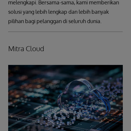
melengkapi. Bersama-sama, kami memberikan
solusi yang lebih lengkap dan lebih banyak
pilihan bagi pelanggan di seluruh dunia.
Mitra Cloud