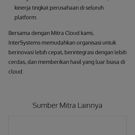
kinerja tingkat perusahaan di seluruh
platform.
Bersama dengan Mitra Cloud kami,
InterSystems memudahkan organisasi untuk
berinovasi lebih cepat, berintegrasi dengan lebih
cerdas, dan memberikan hasil yang luar biasa di
cloud.
Sumber Mitra Lainnya