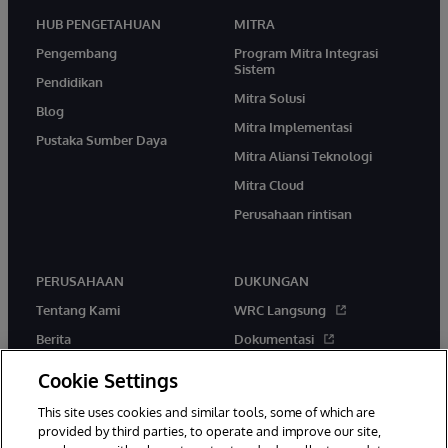
HUB PENGETAHUAN
MITRA
Pengembang
Program Mitra Integrasi
Sistem
Pendidikan
Mitra Solusi
Blog
Mitra Implementasi
Pustaka Sumber Daya
Mitra Aliansi Teknologi
Mitra Cloud
Perusahaan rintisan
PERUSAHAAN
DUKUNGAN
Tentang Kami
WRC Langsung
Berita
Dokumentasi
Acara
Peringatan & Saran Produk
Cookie Settings
Karir
This site uses cookies and similar tools, some of which are
provided by third parties, to operate and improve our site,