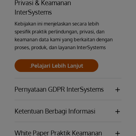
Privasi & Keamanan
InterSystems
Kebijakan ini menjelaskan secara lebih
spesifik praktik perlindungan, privasi, dan
keamanan data kami yang berkaitan dengan
proses, produk, dan layanan InterSystems
.Pelajari Lebih Lanjut
Pernyataan GDPR InterSystems
Pernyataan GDPR ini akan berfungsi sebagai
adendum pada Perjanjian Lisensi dan
Ketentuan Berbagi Informasi
perjanjian layanan apa pun yang relevan
Keamanan dan privasi informasi merupakan
untuk produk InterSystems guna memastikan
hal yang paling utama bagi InterSystems
White Paper Praktik Keamanan
kepatuhan kontraktual terhadap Peraturan