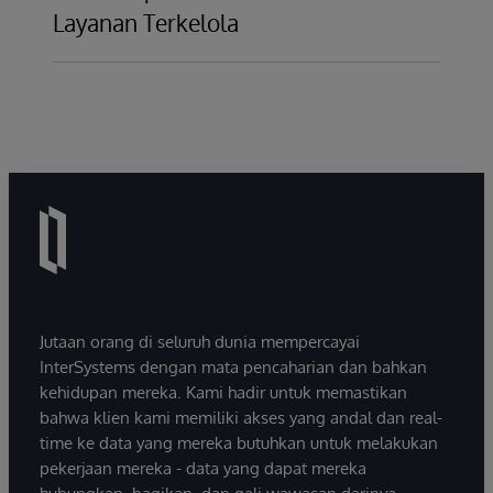
ketika berinteraksi dengan pelanggan, mitra,
(UE) General Data Protection Regulation
Layanan Terkelola
atau pihak lain. Ketentuan Pembagian
(GDPR) 2016/679.
White Paper ini menyoroti lebih spesifik
Informasi berlaku untuk pihak-pihak yang
tentang praktik keamanan kami yang
mengungkapkan atau menyampaikan
Pelajari Lebih Lanjut
berkaitan dengan lingkungan Layanan
informasi kepada InterSystems Corporation
Terkelola InterSystems
dan anak perusahaan serta afiliasinya.
Pelajari Lebih Lanjut
Pelajari Lebih Lanjut
Jutaan orang di seluruh dunia mempercayai
InterSystems dengan mata pencaharian dan bahkan
kehidupan mereka. Kami hadir untuk memastikan
bahwa klien kami memiliki akses yang andal dan real-
time ke data yang mereka butuhkan untuk melakukan
pekerjaan mereka - data yang dapat mereka