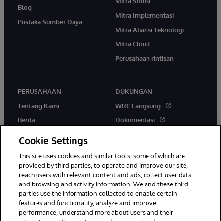
Mitra Solusi
Blog
Mitra Implementasi
Pustaka Sumber Daya
Mitra Aliansi Teknologi
Mitra Cloud
Perusahaan rintisan
PERUSAHAAN
DUKUNGAN
Tentang Kami
WRC Langsung
Berita
Dokumentasi
Acara
Peringatan & Saran Produk
Cookie Settings
Karir
This site uses cookies and similar tools, some of which are
provided by third parties, to operate and improve our site,
reach users with relevant content and ads, collect user data
and browsing and activity information. We and these third
parties use the information collected to enable certain
features and functionality, analyze and improve
performance, understand more about users and their
© 1996-2026 InterSystems Corporation, Boston, MA. Hak Cipta