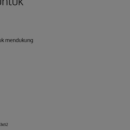
untuk
ntuk mendukung
33652