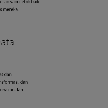
san yang lebih baik.
s mereka.
Data
at dan
nsformasi, dan
igunakan dan