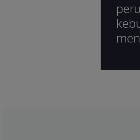
per
kebu
men