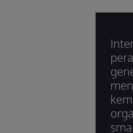
Inte
pera
gene
men
kem
orga
smar