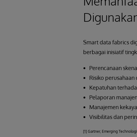
Memanfaat
Digunaka
Smart data fabrics di
berbagai inisiatif ti
Perencanaan skena
Risiko perusahaan 
Kepatuhan terhada
Pelaporan manajem
Manajemen kekay
Visibilitas dan peri
[1] Gartner, Emerging Technolo