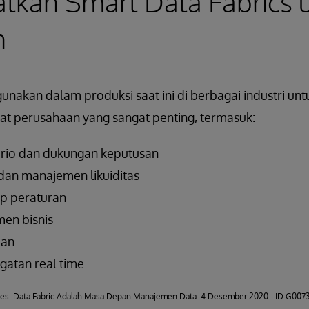
kan Smart Data Fabrics 
n
gunakan dalam produksi saat ini di berbagai industri u
ngkat perusahaan yang sangat penting, termasuk:
rio dan dukungan keputusan
dan manajemen likuiditas
p peraturan
en bisnis
aan
ngatan real time
gies: Data Fabric Adalah Masa Depan Manajemen Data. 4 Desember 2020 - ID G007