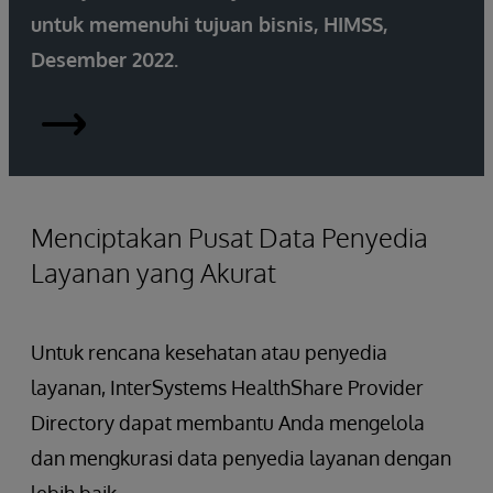
untuk memenuhi tujuan bisnis, HIMSS,
Desember 2022.
Provider-
Data-
Management-
Menciptakan Pusat Data Penyedia
Layanan yang Akurat
HIMSS-
research.pdf
Untuk rencana kesehatan atau penyedia
layanan, InterSystems HealthShare Provider
Directory dapat membantu Anda mengelola
dan mengkurasi data penyedia layanan dengan
lebih baik.