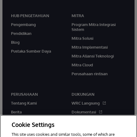
HUB PENGETAHUAN
MITRA
Pengembang
Program Mitra Integrasi
Sistem
Pendidikan
Mitra Solusi
Blog
Mitra Implementasi
Pustaka Sumber Daya
Mitra Aliansi Teknologi
Mitra Cloud
Perusahaan rintisan
PERUSAHAAN
DUKUNGAN
Tentang Kami
WRC Langsung
Berita
Dokumentasi
Acara
Peringatan & Saran Produk
Cookie Settings
Karir
This site uses cookies and similar tools, some of which are