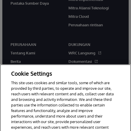
Pustaka Sumber Daya
Mitra Aliansi Teknologi
Mitra Cloud
Perusahaan rintisan
PERUSAHAAN
DUKUNGAN
Tentang Kami
WRC Langsung
Berita
Dokumentasi
Acara
Peringatan & Saran Produk
Cookie Settings
Karir
This site uses cookies and similar tools, some of which are
provided by third parties, to operate and improve our site,
reach users with relevant content and ads, collect user data
and browsing and activity information. We and these third
parties use the information collected to enable certain
features and functionality, analyze and improve
performance, understand more about users and their
© 1996-2026 InterSystems Corporation, Boston, MA. Hak Cipta
Dilindungi Undang-Undang.
interactions with our site, provide personalized user
experiences, and reach users with more relevant content
Pemberitahuan/Syarat & Ketentuan
Pernyataan Privasi
Jaminan