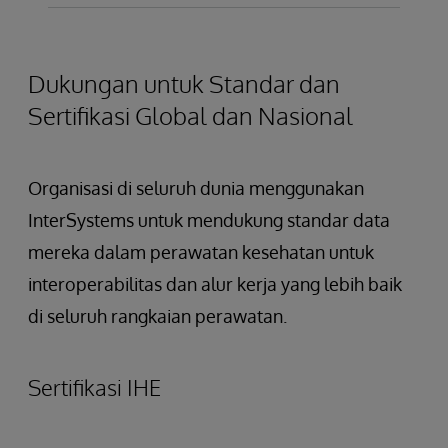
perusahaan pertama yang menerima
X12 adalah standar untuk pertukaran data
diterbitkan oleh Kementerian Kesehatan,
kesehatan.
akreditasi resmi untuk implementasi ITK dan
elektronik (EDI) bisnis-ke-bisnis. Standar ini
Tenaga Kerja dan Kesejahteraan Jepang. SS-
terus mendukung spesifikasi baru yang
mencakup transaksi bisnis seperti
MIX sebagian didasarkan pada HL7.
Dukungan untuk Standar dan
dikembangkan.
penempatan dan pemrosesan pesanan,
Sertifikasi Global dan Nasional
informasi pengiriman dan penerimaan,
penagihan, data aplikasi pembayaran dan
tunai, dan data ke dan dari entitas yang
Organisasi di seluruh dunia menggunakan
terlibat dalam keuangan, asuransi, dan
digunakan untuk pengajuan dan penilaian
InterSystems untuk mendukung standar data
klaim asuransi kesehatan.
mereka dalam perawatan kesehatan untuk
interoperabilitas dan alur kerja yang lebih baik
di seluruh rangkaian perawatan.
Sertifikasi IHE