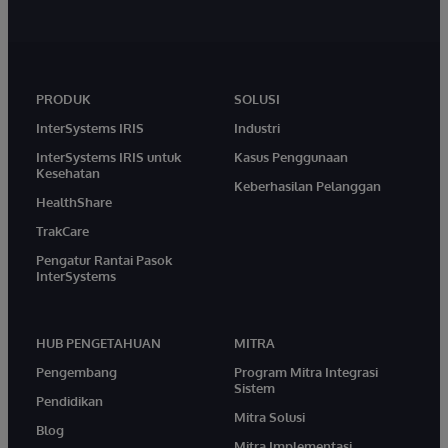
PRODUK
SOLUSI
InterSystems IRIS
Industri
InterSystems IRIS untuk
Kasus Penggunaan
Kesehatan
Keberhasilan Pelanggan
HealthShare
TrakCare
Pengatur Rantai Pasok
InterSystems
HUB PENGETAHUAN
MITRA
Pengembang
Program Mitra Integrasi
Sistem
Pendidikan
Mitra Solusi
Blog
Mitra Implementasi