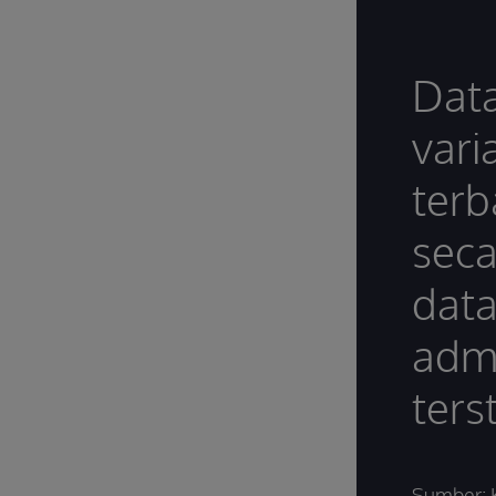
Data
vari
terb
sec
data
admi
ters
Sumber: 