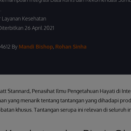
.
 Layanan Kesehatan
Diterbitkan 26 April 2021
4612 By
Mandi Bishop
,
Rohan Sinha
tt Stannard, Penasihat Ilmu Pengetahuan Hayati di Int
 yang menarik tentang tantangan yang dihadapi produ
tan khusus. Tantangan serupa ini relevan di seluruh ind