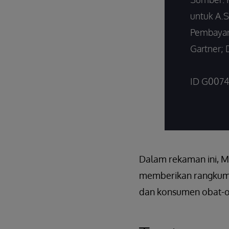
untuk A.S
Pembayar
Gartner; 
ID G0074
Dalam rekaman ini, Ma
memberikan rangkuman
dan konsumen obat-oba