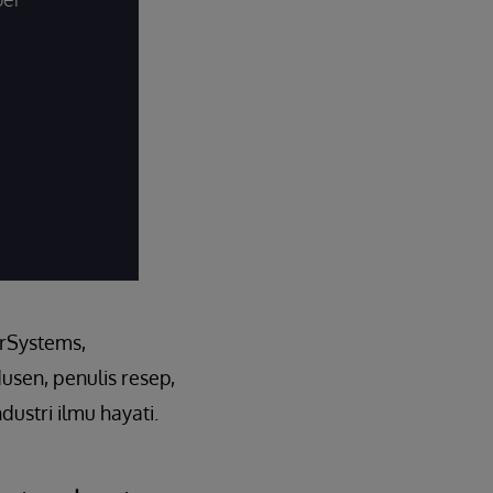
erSystems,
sen, penulis resep,
ustri ilmu hayati.