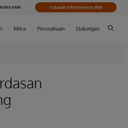
Cobalah InterSystems IRIS
BUNGI KAMI
n
Mitra
Perusahaan
Dukungan
rdasan
ng