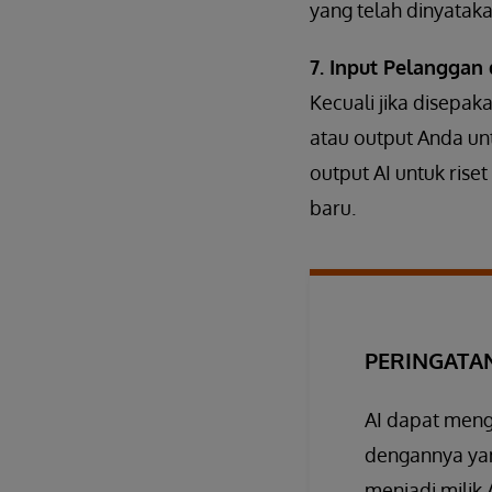
yang telah dinyatak
7. Input Pelanggan
Kecuali jika disepak
atau output Anda un
output AI untuk rise
baru.
PERINGATA
AI dapat meng
dengannya yang
menjadi milik