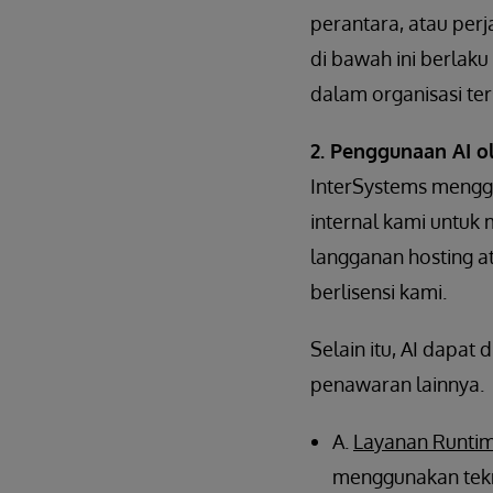
perantara, atau perj
di bawah ini berlak
dalam organisasi t
2. Penggunaan AI o
InterSystems menggu
internal kami untuk 
langganan hosting 
berlisensi kami.
Selain itu, AI dapat
penawaran lainnya.
A.
Layanan Runti
menggunakan tekno