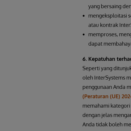
yang bersaing de
mengeksploitasi 
atau kontrak Inter
memproses, mengh
dapat membahayaka
6. Kepatuhan terh
Seperti yang ditunju
oleh InterSystems m
penggunaan Anda mu
(Peraturan (UE) 20
memahami kategori ri
dengan jelas menga
Anda tidak boleh men