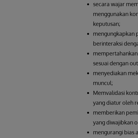
secara wajar mem
menggunakan kont
keputusan;
mengungkapkan pe
berinteraksi deng
mempertahankan p
sesuai dengan out
menyediakan meka
muncul;
Memvalidasi kontr
yang diatur oleh r
memberikan pembe
yang diwajibkan o
mengurangi bias at