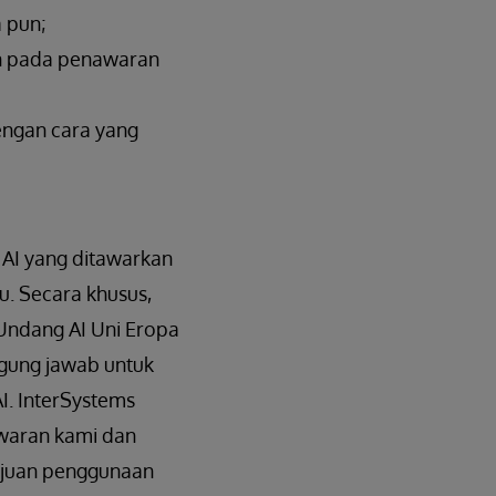
 pun;
un pada penawaran
engan cara yang
r AI yang ditawarkan
u. Secara khusus,
Undang AI Uni Eropa
gung jawab untuk
I. InterSystems
waran kami dan
tujuan penggunaan