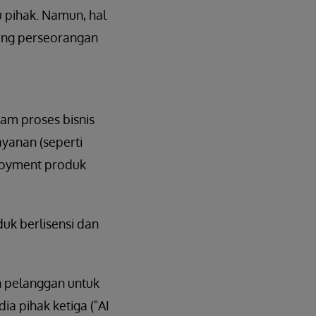
u pihak. Namun, hal
rang perseorangan
lam proses bisnis
ayanan (seperti
loyment produk
duk berlisensi dan
 pelanggan untuk
a pihak ketiga ("AI