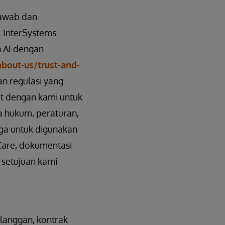
jawab dan
 InterSystems
 AI dengan
bout-us/trust-and-
an regulasi yang
at dengan kami untuk
 hukum, peraturan,
iga untuk digunakan
iCare, dokumentasi
rsetujuan kami
elanggan, kontrak