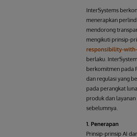
InterSystems berko
menerapkan perlindu
mendorong transpar
mengikuti prinsip-pr
responsibility-with-
berlaku. InterSystem
berkomitmen pada P
dan regulasi yang be
pada perangkat luna
produk dan layanan k
sebelumnya.
1. Penerapan
Prinsip-prinsip AI 