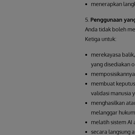
menerapkan langk
5.
Penggunaan yang
Anda tidak boleh m
Ketiga untuk:
merekayasa balik,
yang disediakan o
memposisikannya s
membuat keputusan
validasi manusia y
menghasilkan ata
melanggar hukum
melatih sistem AI a
secara langsung a