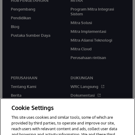
HUB PENGETAHUAN
MITRA
Pengembang
Program Mitra Integrasi
Sistem
Pendidikan
Mitra Solusi
Blog
Mitra Implementasi
Pustaka Sumber Daya
Mitra Aliansi Teknologi
Mitra Cloud
Perusahaan rintisan
PERUSAHAAN
DUKUNGAN
Tentang Kami
WRC Langsung
Berita
Dokumentasi
Acara
Peringatan & Saran Produk
Cookie Settings
Karir
This site uses cookies and similar tools, some of which are
provided by third parties, to operate and improve our site,
reach users with relevant content and ads, collect user data
and browsing and activity information. We and these third