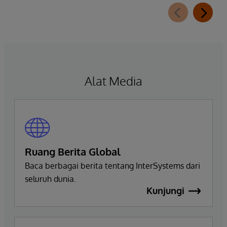
extension for InterSystems Data Studio that
helps organizations more easily understand,
navigate, query, and visualize data through
natural language interactions.
Alat Media
Ruang Berita Global
Baca berbagai berita tentang InterSystems dari
seluruh dunia.
Kunjungi