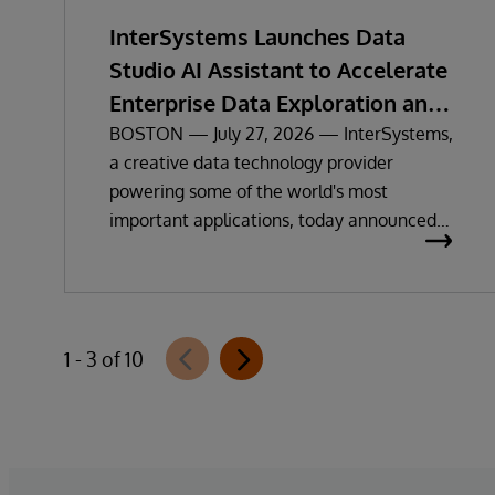
InterSystems Launches Data
Studio AI Assistant to Accelerate
Enterprise Data Exploration and
Insights
BOSTON — July 27, 2026 — InterSystems,
a creative data technology provider
powering some of the world's most
important applications, today announced
the general availability of InterSystems
Data Studio™ AI Assistant, a new
generative AI-powered extension for
InterSystems Data Studio that helps
1 - 3 of 10
organizations more easily understand,
navigate, query, and visualize data through
natural language interactions.