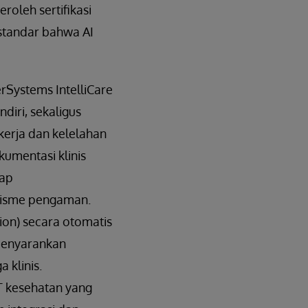
oleh sertifikasi
standar bahwa AI
rSystems IntelliCare
iri, sekaligus
kerja dan kelelahan
kumentasi klinis
tap
nisme pengaman.
tion) secara otomatis
 menyarankan
 klinis.
IT kesehatan yang