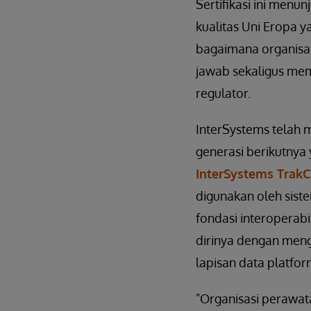
Sertifikasi ini men
kualitas Uni Eropa y
bagaimana organisas
jawab sekaligus me
regulator.
InterSystems telah 
generasi berikutnya 
InterSystems Trak
digunakan oleh sist
fondasi interoperabi
dirinya dengan men
lapisan data platfor
"Organisasi perawat