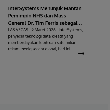
InterSystems Menunjuk Mantan
Pemimpin NHS dan Mass
General Dr. Tim Ferris sebagai
Vice President, Healthcare
LAS VEGAS - 9 Maret 2026 - InterSystems,
penyedia teknologi data kreatif yang
Practice.
memberdayakan lebih dari satu miliar
rekam mediq secara global, hari ini
mengumumkan penunjukan Tim Ferris,
M.D., sebagai Vice President, Healthcare
Practice. Pengumuman ini disampaikan
ketika para pemimpin perawatan
kesehatan berkumpul untuk menghadiri
Konferensi & Pameran Kesehatan Global
HIMSS 2026.