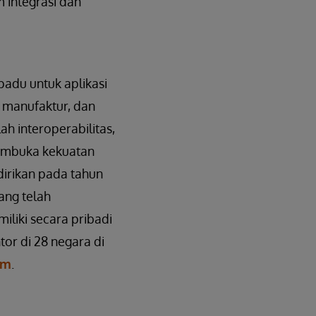
integrasi dan
padu untuk aplikasi
, manufaktur, dan
h interoperabilitas,
 membuka kekuatan
dirikan pada tahun
ang telah
liki secara pribadi
tor di 28 negara di
om
.