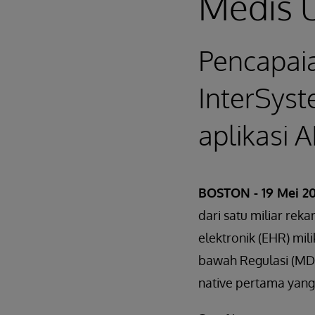
Medis 
Pencapaia
InterSys
aplikasi A
BOSTON - 19 Mei 2
dari satu miliar re
elektronik (EHR) mil
bawah Regulasi (MDR
native pertama yang 