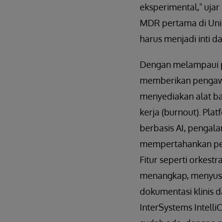
eksperimental," uja
MDR pertama di Uni 
harus menjadi inti d
Dengan melampaui pe
memberikan pengawas
menyediakan alat ba
kerja (burnout). Pla
berbasis AI, pengal
mempertahankan pen
Fitur seperti orkestr
menangkap, menyusun
dokumentasi klinis d
InterSystems Intelli