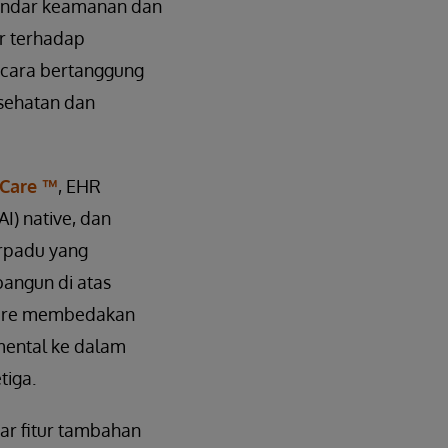
tandar keamanan dan
ar terhadap
ecara bertanggung
sehatan dan
iCare ™
, EHR
I) native, dan
erpadu yang
bangun di atas
liCare membedakan
mental ke dalam
tiga.
ar fitur tambahan