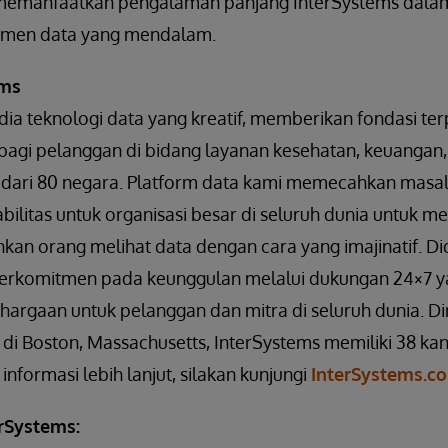
memanfaatkan pengalaman panjang InterSystems dalam 
men data yang mendalam.
ems
ia teknologi data yang kreatif, memberikan fondasi ter
 bagi pelanggan di bidang layanan kesehatan, keuangan
h dari 80 negara. Platform data kami memecahkan masala
abilitas untuk organisasi besar di seluruh dunia untuk
an orang melihat data dengan cara yang imajinatif. Di
berkomitmen pada keunggulan melalui dukungan 24×7 y
gaan untuk pelanggan dan mitra di seluruh dunia. Dimi
di Boston, Massachusetts, InterSystems memiliki 38 kan
informasi lebih lanjut, silakan kunjungi
InterSystems.c
rSystems: