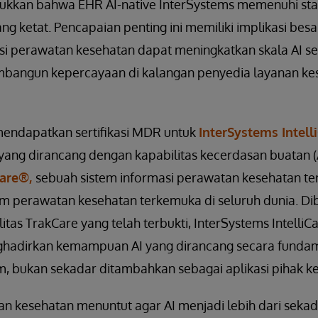
unjukkan bahwa EHR AI-native InterSystems memenuhi s
ang ketat. Pencapaian penting ini memiliki implikasi bes
i perawatan kesehatan dapat meningkatkan skala AI s
mbangun kepercayaan di kalangan penyedia layanan ke
mendapatkan sertifikasi MDR untuk
InterSystems Intell
yang dirancang dengan kapabilitas kecerdasan buatan (A
Care®,
sebuah sistem informasi perawatan kesehatan t
em perawatan kesehatan terkemuka di seluruh dunia. Di
litas TrakCare yang telah terbukti, InterSystems Intel
ghadirkan kemampuan AI yang dirancang secara funda
m, bukan sekadar ditambahkan sebagai aplikasi pihak ke
an kesehatan menuntut agar AI menjadi lebih dari sekad