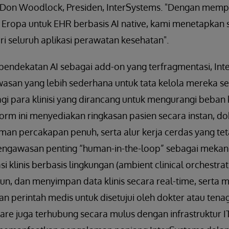
r Don Woodlock, Presiden, InterSystems. "Dengan memper
Eropa untuk EHR berbasis AI native, kami menetapkan 
ari seluruh aplikasi perawatan kesehatan".
ndekatan AI sebagai add-on yang terfragmentasi, Inte
an yang lebih sederhana untuk tata kelola mereka send
gi para klinisi yang dirancang untuk mengurangi beban 
tform ini menyediakan ringkasan pasien secara instan, do
aman percakapan penuh, serta alur kerja cerdas yang te
gawasan penting “human-in-the-loop” sebagai meka
asi klinis berbasis lingkungan (ambient clinical orchestra
, dan menyimpan data klinis secara real-time, serta
an perintah medis untuk disetujui oleh dokter atau tenaga
Care juga terhubung secara mulus dengan infrastruktur 