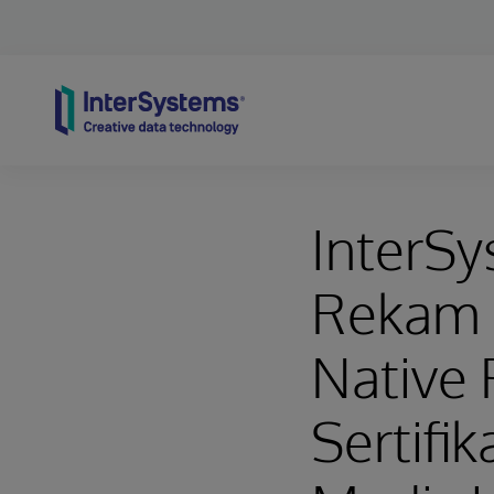
Skip to content
InterSy
Rekam M
Native
Sertifi