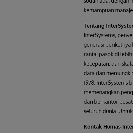
sudah ada, dengan 
kemampuan manaje
Tentang InterSyst
InterSystems, penyed
generasi berikutnya
rantai pasok di lebi
kecepatan, dan skal
data dan memungkink
1978, InterSystems 
memenangkan penghar
dan berkantor pusat 
seluruh dunia. Untuk 
Kontak Humas Inte