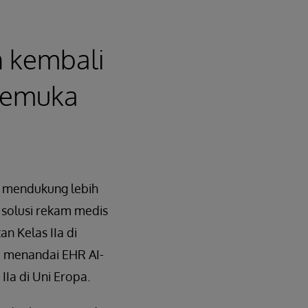
n kembali
rkemuka
ng mendukung lebih
 solusi rekam medis
an Kelas IIa di
i menandai EHR AI-
Ia di Uni Eropa.