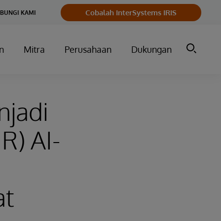
Cobalah InterSystems IRIS
BUNGI KAMI
n
Mitra
Perusahaan
Dukungan
njadi
R) AI-
h
at