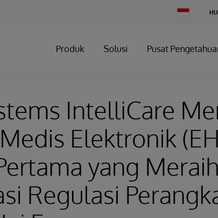
Change
HU
Country
Produk
Solusi
Pusat Pengetahua
stems IntelliCare Me
edis Elektronik (EH
 Pertama yang Merai
kasi Regulasi Perangk