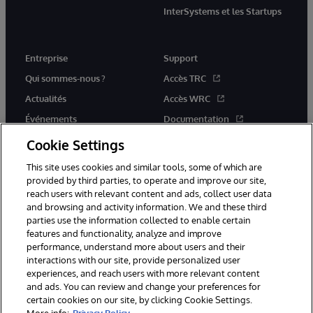
InterSystems et les Startups
Entreprise
Support
Qui sommes-nous ?
Accès TRC
Actualités
Accès WRC
Événements
Documentation
Rejoignez-nous
Actualités produits et alertes
Cookie Settings
This site uses cookies and similar tools, some of which are
provided by third parties, to operate and improve our site,
reach users with relevant content and ads, collect user data
and browsing and activity information. We and these third
parties use the information collected to enable certain
© 1996-2026 InterSystems Corporation, Boston, MA. Tous droits
features and functionality, analyze and improve
réservés.
performance, understand more about users and their
interactions with our site, provide personalized user
Mentions légales
experiences, and reach users with more relevant content
Déclaration de confidentialité d'InterSystems Corporation
Garantie
and ads. You can review and change your preferences for
Accessibilité
certain cookies on our site, by clicking Cookie Settings.