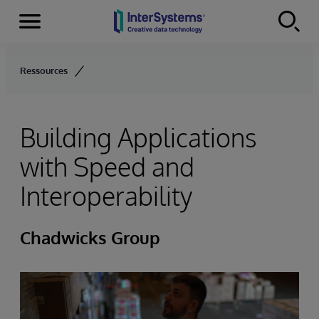
Menu
Skip to content
Ressources
Building Applications
with Speed and
Interoperability
Chadwicks Group