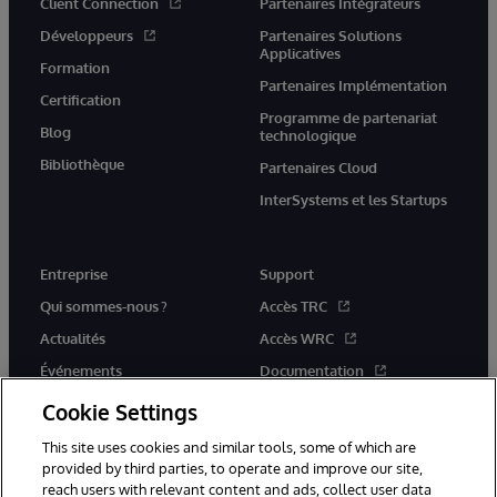
Client Connection
Partenaires Intégrateurs
Développeurs
Partenaires Solutions
Applicatives
Formation
Partenaires Implémentation
Certification
Programme de partenariat
Blog
technologique
Bibliothèque
Partenaires Cloud
InterSystems et les Startups
Entreprise
Support
Qui sommes-nous ?
Accès TRC
Actualités
Accès WRC
Événements
Documentation
Rejoignez-nous
Actualités produits et alertes
Cookie Settings
This site uses cookies and similar tools, some of which are
provided by third parties, to operate and improve our site,
reach users with relevant content and ads, collect user data