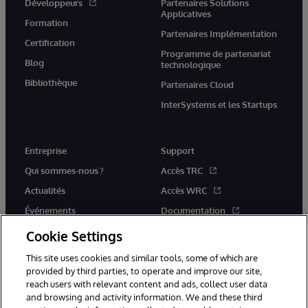
Développeurs
Partenaires Solutions
Applicatives
Formation
Partenaires Implémentation
Certification
Programme de partenariat
Blog
technologique
Bibliothèque
Partenaires Cloud
InterSystems et les Startups
Entreprise
Support
Qui sommes-nous ?
Accès TRC
Actualités
Accès WRC
Événements
Documentation
Rejoignez-nous
Actualités produits et alertes
Cookie Settings
This site uses cookies and similar tools, some of which are
provided by third parties, to operate and improve our site,
reach users with relevant content and ads, collect user data
and browsing and activity information. We and these third