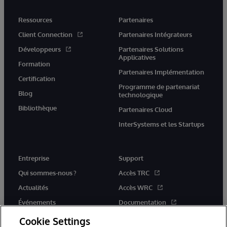
Ressources
Partenaires
Client Connection
Partenaires Intégrateurs
Développeurs
Partenaires Solutions
Applicatives
Formation
Partenaires Implémentation
Certification
Programme de partenariat
Blog
technologique
Bibliothèque
Partenaires Cloud
InterSystems et les Startups
Entreprise
Support
Qui sommes-nous ?
Accès TRC
Actualités
Accès WRC
Événements
Documentation
Rejoignez-nous
Actualités produits et alertes
Cookie Settings