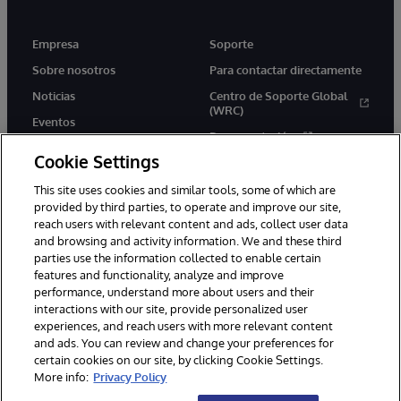
Empresa
Soporte
Sobre nosotros
Para contactar directamente
Noticias
Centro de Soporte Global
(WRC)
Eventos
Documentación
Empleo
Cookie Settings
Product Alerts &amp;
Advisories
This site uses cookies and similar tools, some of which are
provided by third parties, to operate and improve our site,
reach users with relevant content and ads, collect user data
and browsing and activity information. We and these third
parties use the information collected to enable certain
features and functionality, analyze and improve
performance, understand more about users and their
1996-2026 InterSystems Corporation, Boston, MA. Todos los
derechos reservados.
interactions with our site, provide personalized user
experiences, and reach users with more relevant content
Avisos/Términos y condiciones
Declaración de privacidad
and ads. You can review and change your preferences for
Garantía de devolución
Accesibilidad
certain cookies on our site, by clicking Cookie Settings.
More info:
Privacy Policy