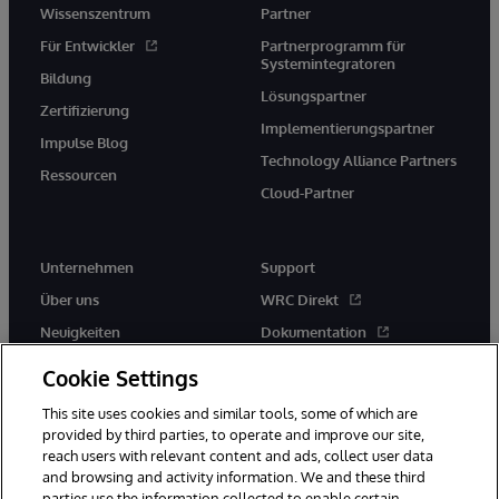
Wissenszentrum
Partner
Für Entwickler
Partnerprogramm für
Systemintegratoren
Bildung
Lösungspartner
Zertifizierung
Implementierungspartner
Impulse Blog
Technology Alliance Partners
Ressourcen
Cloud-Partner
Unternehmen
Support
Über uns
WRC Direkt
Neuigkeiten
Dokumentation
Veranstaltungen
Produktwarnungen und -
Cookie Settings
hinweise
Karriere
This site uses cookies and similar tools, some of which are
provided by third parties, to operate and improve our site,
reach users with relevant content and ads, collect user data
and browsing and activity information. We and these third
parties use the information collected to enable certain