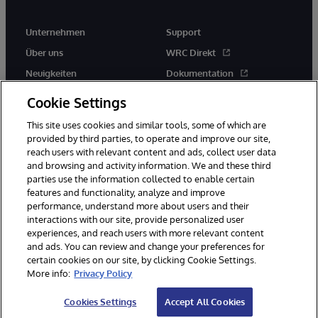
Unternehmen
Support
Über uns
WRC Direkt
Neuigkeiten
Dokumentation
Veranstaltungen
Produktwarnungen und -
Cookie Settings
hinweise
Karriere
This site uses cookies and similar tools, some of which are
provided by third parties, to operate and improve our site,
reach users with relevant content and ads, collect user data
and browsing and activity information. We and these third
parties use the information collected to enable certain
features and functionality, analyze and improve
performance, understand more about users and their
© 1996-2026 InterSystems Corporation, Boston, MA. Alle Rechte
vorbehalten.
interactions with our site, provide personalized user
experiences, and reach users with more relevant content
Mitteilungen/Geschäftsbedingungen
Erklärung zum Datenschutz
and ads. You can review and change your preferences for
Geld-zurück-Garantie
Impressum
Barrierefreiheit
certain cookies on our site, by clicking Cookie Settings.
More info:
Privacy Policy
Cookies Settings
Accept All Cookies