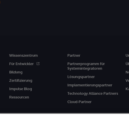
Wissenszentrum
Partner
U
Für Entwickler
Partnerprogramm für
Ü
Systemintegratoren
Bildung
N
Lösungspartner
Zertifizierung
V
Implementierungspartner
Impulse Blog
K
Technology Alliance Partners
Ressourcen
Cloud-Partner