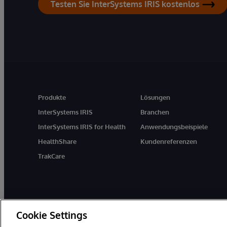
Testen Sie InterSystems IRIS kostenlos
Produkte
Lösungen
InterSystems IRIS
Branchen
InterSystems IRIS for Health
Anwendungsbeispiele
HealthShare
Kundenreferenzen
TrakCare
Cookie Settings