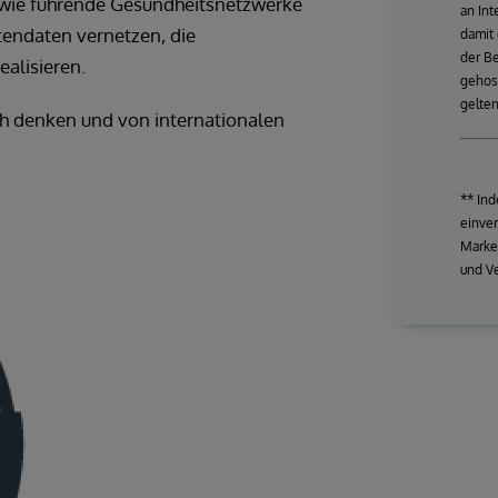
, wie führende Gesundheitsnetzwerke
an Int
tendaten vernetzen, die
damit
der Be
ealisieren.
gehost
gelte
isch denken und von internationalen
** Ind
einver
Marke
und Ve