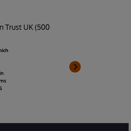
n Trust UK (500
mich
in
ems
S