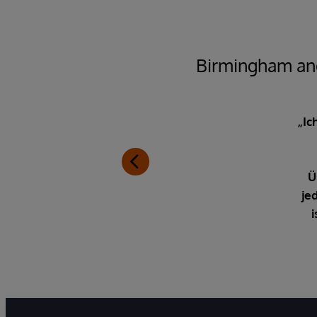
Birmingham and
„Ic
Ü
je