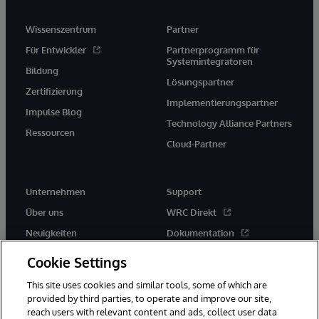
Wissenszentrum
Partner
Für Entwickler
Partnerprogramm für
Systemintegratoren
Bildung
Lösungspartner
Zertifizierung
Implementierungspartner
Impulse Blog
Technology Alliance Partners
Ressourcen
Cloud-Partner
Unternehmen
Support
Über uns
WRC Direkt
Neuigkeiten
Dokumentation
Veranstaltungen
Produktwarnungen und -
Cookie Settings
hinweise
Karriere
This site uses cookies and similar tools, some of which are
provided by third parties, to operate and improve our site,
reach users with relevant content and ads, collect user data