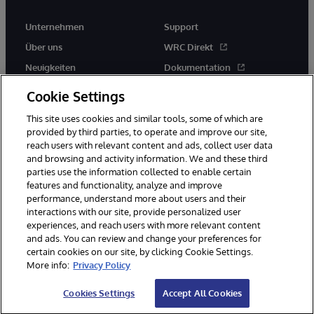
Unternehmen
Support
Über uns
WRC Direkt
Neuigkeiten
Dokumentation
Veranstaltungen
Produktwarnungen und -
Cookie Settings
hinweise
Karriere
This site uses cookies and similar tools, some of which are
provided by third parties, to operate and improve our site,
reach users with relevant content and ads, collect user data
and browsing and activity information. We and these third
parties use the information collected to enable certain
features and functionality, analyze and improve
performance, understand more about users and their
© 1996-2026 InterSystems Corporation, Boston, MA. Alle Rechte
vorbehalten.
interactions with our site, provide personalized user
experiences, and reach users with more relevant content
Mitteilungen/Geschäftsbedingungen
Erklärung zum Datenschutz
and ads. You can review and change your preferences for
Geld-zurück-Garantie
Impressum
Barrierefreiheit
certain cookies on our site, by clicking Cookie Settings.
More info:
Privacy Policy
Cookies Settings
Accept All Cookies