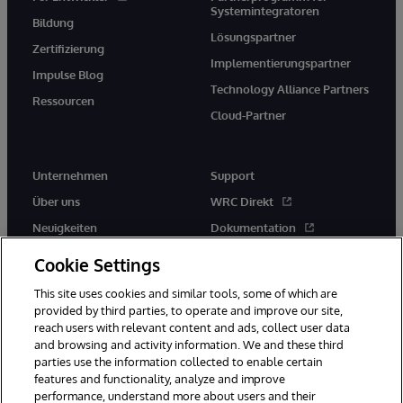
Systemintegratoren
Bildung
Lösungspartner
Zertifizierung
Implementierungspartner
Impulse Blog
Technology Alliance Partners
Ressourcen
Cloud-Partner
Unternehmen
Support
Über uns
WRC Direkt
Neuigkeiten
Dokumentation
Veranstaltungen
Produktwarnungen und -
Cookie Settings
hinweise
Karriere
This site uses cookies and similar tools, some of which are
provided by third parties, to operate and improve our site,
reach users with relevant content and ads, collect user data
and browsing and activity information. We and these third
parties use the information collected to enable certain
features and functionality, analyze and improve
performance, understand more about users and their
© 1996-2026 InterSystems Corporation, Boston, MA. Alle Rechte