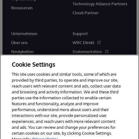
Technology Alliance Partners
Ressourcen
Cloud-Partner
Unternehmen
Support
Über uns
WRC Direkt
Neuigkeiten
Dokumentation
Veranstaltungen
Produktwarnungen und -
Cookie Settings
hinweise
Karriere
This site uses cookies and similar tools, some of which are
provided by third parties, to operate and improve our site,
reach users with relevant content and ads, collect user data
and browsing and activity information. We and these third
parties use the information collected to enable certain
features and functionality, analyze and improve
performance, understand more about users and their
© 1996-2026 InterSystems Corporation, Boston, MA. Alle Rechte
vorbehalten.
interactions with our site, provide personalized user
experiences, and reach users with more relevant content
Mitteilungen/Geschäftsbedingungen
Erklärung zum Datenschutz
and ads. You can review and change your preferences for
Geld-zurück-Garantie
Impressum
Barrierefreiheit
certain cookies on our site, by clicking Cookie Settings.