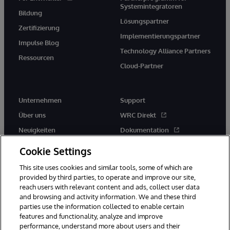
Systemintegratoren
Bildung
Lösungspartner
Zertifizierung
Implementierungspartner
Impulse Blog
Technology Alliance Partners
Ressourcen
Cloud-Partner
Unternehmen
Support
Über uns
WRC Direkt
Neuigkeiten
Dokumentation
Veranstaltungen
Produktwarnungen und -
Cookie Settings
hinweise
Karriere
This site uses cookies and similar tools, some of which are
provided by third parties, to operate and improve our site,
reach users with relevant content and ads, collect user data
and browsing and activity information. We and these third
parties use the information collected to enable certain
features and functionality, analyze and improve
performance, understand more about users and their
© 1996-2026 InterSystems Corporation, Boston, MA. Alle Rechte