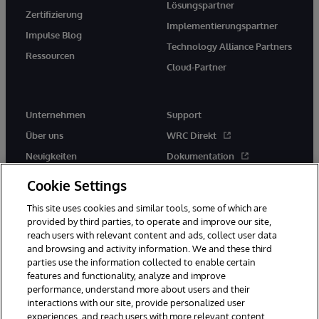
Lösungspartner
Zertifizierung
Implementierungspartner
Impulse Blog
Technology Alliance Partners
Ressourcen
Cloud-Partner
Unternehmen
Support
Über uns
WRC Direkt
Neuigkeiten
Dokumentation
Veranstaltungen
Produktwarnungen und -
Cookie Settings
hinweise
Karriere
This site uses cookies and similar tools, some of which are
provided by third parties, to operate and improve our site,
reach users with relevant content and ads, collect user data
and browsing and activity information. We and these third
parties use the information collected to enable certain
features and functionality, analyze and improve
performance, understand more about users and their
© 1996-2026 InterSystems Corporation, Boston, MA. Alle Rechte
vorbehalten.
interactions with our site, provide personalized user
experiences, and reach users with more relevant content