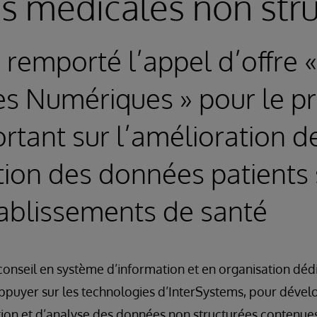
 médicales non str
 remporté l’appel d’offre «
s Numériques » pour le pr
rtant sur l’amélioration d
ation des données patients
tablissements de santé
conseil en système d’information et en organisation dé
’appuyer sur les technologies d’InterSystems, pour déve
tion et d’analyse des données non structurées contenues