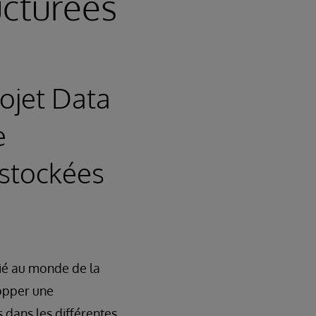
ucturées
ojet Data
e
 stockées
dié au monde de la
lopper une
 dans les différentes