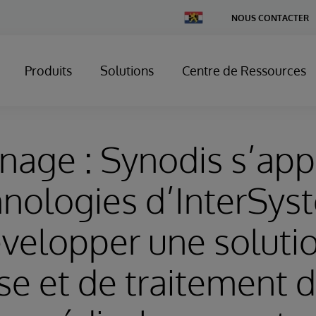
Change
NOUS CONTACTER
Country
Produits
Solutions
Centre de Ressources
age : Synodis s’app
hnologies d’InterSys
velopper une soluti
se et de traitement 