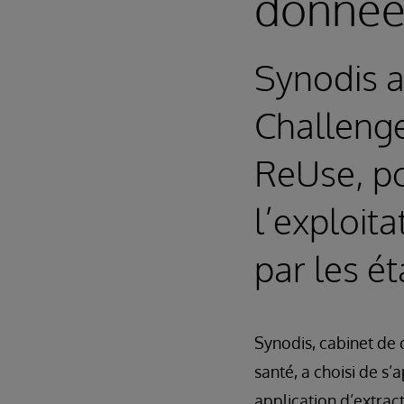
données
Synodis a
Challenge
ReUse, po
l’exploit
par les é
Synodis, cabinet de 
santé, a choisi de s
application d’extrac