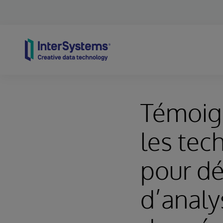
Skip to content
Témoign
les tec
pour dé
d’analy