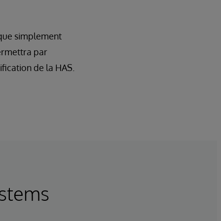
s que simplement
ermettra par
fication de la HAS.
ystems