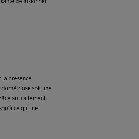
 santé de fusionner
r la présence
endométriose soit une
Grâce au traitement
usqu’à ce qu’une