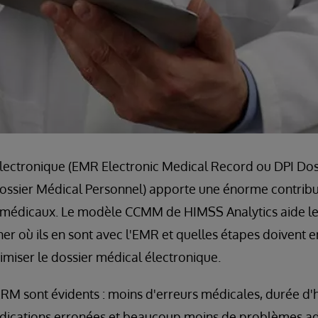
lectronique (EMR Electronic Medical Record ou DPI Doss
ssier Médical Personnel) apporte une énorme contributi
ins médicaux. Le modèle CCMM de HIMSS Analytics aide l
r où ils en sont avec l'EMR et quelles étapes doivent e
imiser le dossier médical électronique.
RM sont évidents : moins d'erreurs médicales, durée d'h
dications erronées et beaucoup moins de problèmes adm