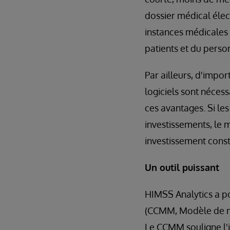
dossier médical élec
instances médicales e
patients et du perso
Par ailleurs, d'impor
logiciels sont néces
ces avantages. Si les
investissements, le 
investissement consti
Un o
util puissant
HIMSS Analytics a po
(CCMM, Modèle de ma
Le CCMM souligne l'i