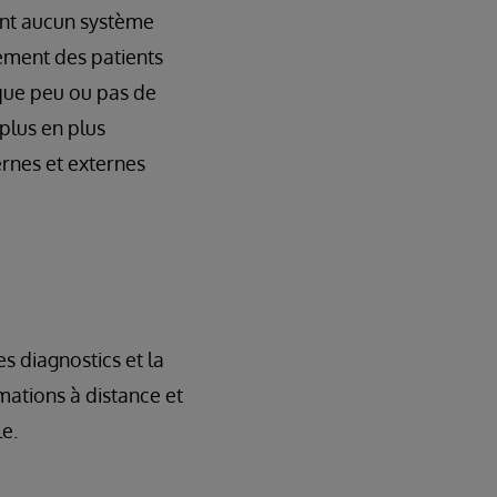
ent aucun système
rement des patients
 que peu ou pas de
plus en plus
ernes et externes
es diagnostics et la
ations à distance et
le.