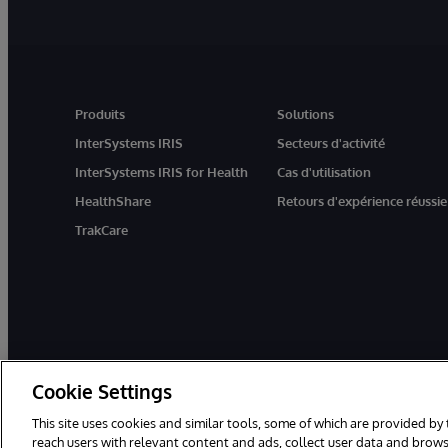
Produits
Solutions
InterSystems IRIS
Secteurs d'activité
InterSystems IRIS for Health
Cas d'utilisation
HealthShare
Retours d'expérience réussie
TrakCare
Cookie Settings
This site uses cookies and similar tools, some of which are provided by 
reach users with relevant content and ads, collect user data and brows