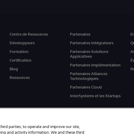
Centre de Ressources
Partenaires
E
Développeurs
Partenaires Intégrateurs
Q
Formation
Partenaires Solutions
A
Applicatives
Certification
É
Partenaires Implémentation
Blog
R
Partenaires Alliances
Ressources
Technologiques
Partenaires Cloud
InterSystems et les Startups
third parties, to operate and improve our site,
ing and activity information. We and these third