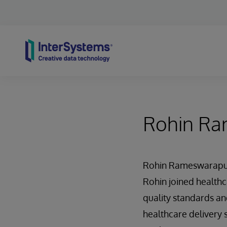
Skip to content
Rohin R
Rohin Rameswarapu, 
Rohin joined healthca
quality standards an
healthcare delivery