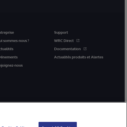
ntreprise
Support
ui sommes-nous ?
WRC Direct
ctualités
Documentation
vénements
Actualités produits et Alertes
ejoignez-nous