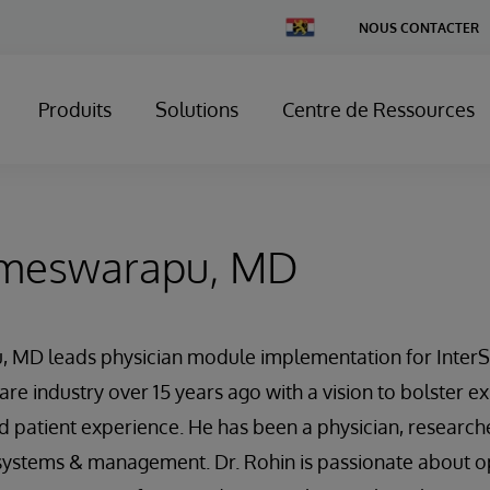
Change
NOUS CONTACTER
Country
Produits
Solutions
Centre de Ressources
ameswarapu, MD
MD leads physician module implementation for InterS
re industry over 15 years ago with a vision to bolster ex
d patient experience. He has been a physician, researche
 systems & management. Dr. Rohin is passionate about o