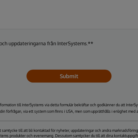
a och uppdateringarna från InterSystems.**
Submit
formation till InterSystems via detta formulär bekräftar och godkänner du att Inte
a din förfrågan, via ett system som finns i USA, men som upprätthålls i enlighet med a
itt samtycke till att bli kontaktad för nyheter, uppdateringar och andra marknadsfö
stems produkter och evenemang. Dessutom samtycker du till att dina kontaktuppgifter 