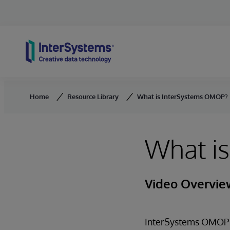
Skip to content
Home
Resource Library
What is InterSystems OMOP?
What i
Video Overvie
InterSystems OMOP i