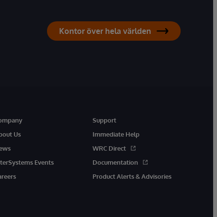
Kontor över hela världen
ompany
Support
bout Us
Immediate Help
ews
WRC Direct
nterSystems Events
Documentation
areers
Product Alerts & Advisories