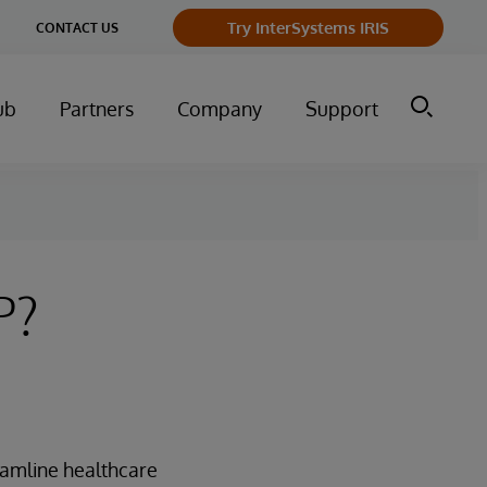
ge
Try InterSystems IRIS
CONTACT US
ry
ub
Partners
Company
Support
P?
eamline healthcare