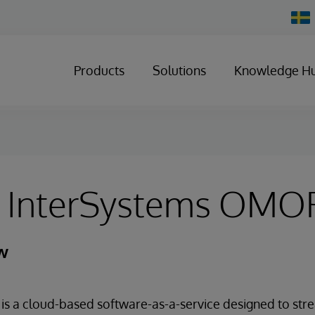
Chan
Count
Products
Solutions
Knowledge H
s InterSystems OMO
w
s a cloud-based software-as-a-service designed to str