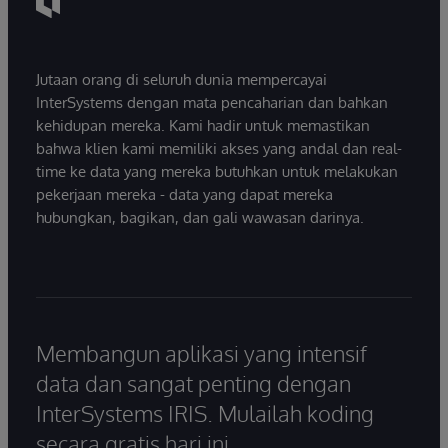
Jutaan orang di seluruh dunia mempercayai
InterSystems dengan mata pencaharian dan bahkan
kehidupan mereka. Kami hadir untuk memastikan
bahwa klien kami memiliki akses yang andal dan real-
time ke data yang mereka butuhkan untuk melakukan
pekerjaan mereka - data yang dapat mereka
hubungkan, bagikan, dan gali wawasan darinya.
Membangun aplikasi yang intensif
data dan sangat penting dengan
InterSystems IRIS. Mulailah koding
secara gratis hari ini.