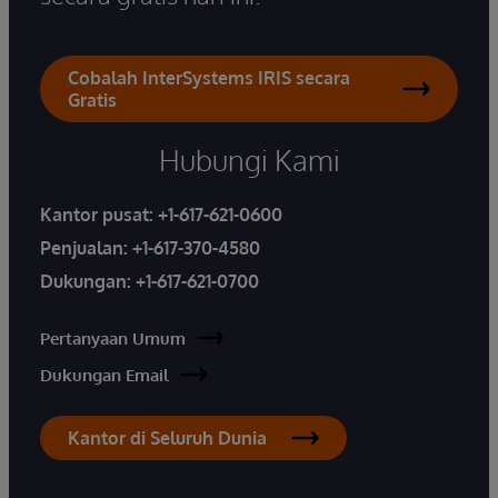
Cobalah InterSystems IRIS secara
Gratis
Hubungi Kami
Kantor pusat:
+1-617-621-0600
Penjualan:
+1-617-370-4580
Dukungan:
+1-617-621-0700
Pertanyaan Umum
Dukungan Email
Kantor di Seluruh Dunia