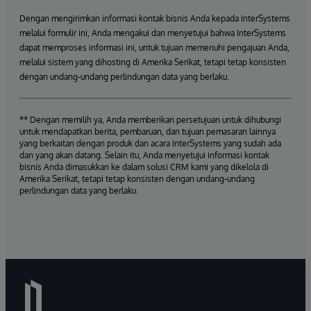
Dengan mengirimkan informasi kontak bisnis Anda kepada InterSystems
melalui formulir ini, Anda mengakui dan menyetujui bahwa InterSystems
dapat memproses informasi ini, untuk tujuan memenuhi pengajuan Anda,
melalui sistem yang dihosting di Amerika Serikat, tetapi tetap konsisten
dengan undang-undang perlindungan data yang berlaku.
** Dengan memilih ya, Anda memberikan persetujuan untuk dihubungi
untuk mendapatkan berita, pembaruan, dan tujuan pemasaran lainnya
yang berkaitan dengan produk dan acara InterSystems yang sudah ada
dan yang akan datang. Selain itu, Anda menyetujui informasi kontak
bisnis Anda dimasukkan ke dalam solusi CRM kami yang dikelola di
Amerika Serikat, tetapi tetap konsisten dengan undang-undang
perlindungan data yang berlaku.