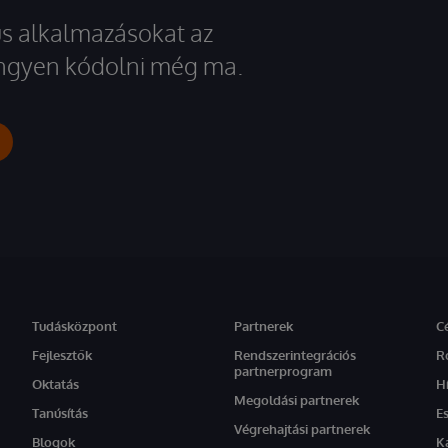
kus alkalmazásokat az
 ingyen kódolni még ma.
Tudásközpont
Partnerek
C
Fejlesztők
Rendszerintegrációs
R
partnerprogram
Oktatás
H
Megoldási partnerek
Tanúsítás
E
Végrehajtási partnerek
Blogok
K