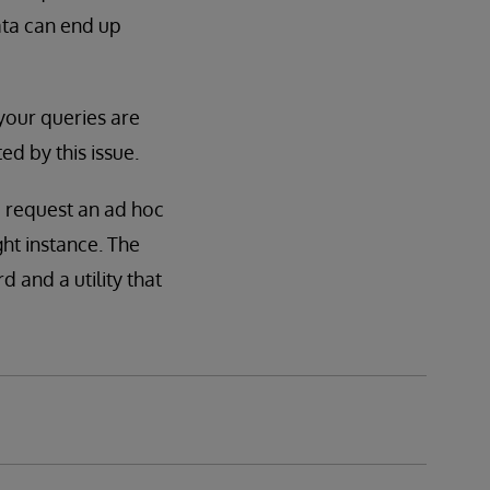
data can end up
 your queries are
ed by this issue.
 request an ad hoc
ght instance. The
d and a utility that