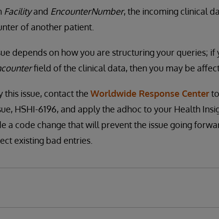
n
Facility
and
EncounterNumber
, the incoming clinical 
unter of another patient.
ssue depends on how you are structuring your queries; if
ncounter
field of the clinical data, then you may be affect
y this issue, contact the
Worldwide Response Center
to
ssue, HSHI-6196, and apply the adhoc to your Health Insi
de a code change that will prevent the issue going forwar
ect existing bad entries.