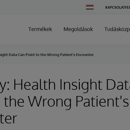
Change
KAPCSOLATFE
Country
Termékek
Megoldások
Tudásközp
sight Data Can Point to the Wrong Patient's Encounter
y: Health Insight Da
o the Wrong Patient's
ter