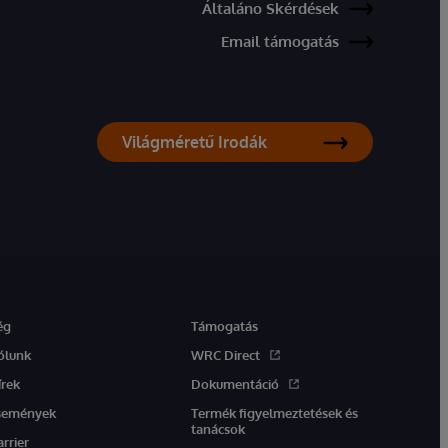
Általáno Skérdések
Email támogatás
Világméretű Irodák
ég
Támogatás
ólunk
WRC Direct
írek
Dokumentáció
semények
Termék figyelmeztetések és
tanácsok
arrier