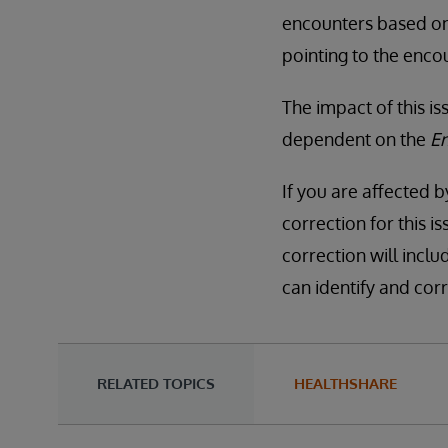
encounters based o
pointing to the enco
The impact of this i
dependent on the
E
If you are affected b
correction for this i
correction will inclu
can identify and corr
RELATED TOPICS
HEALTHSHARE