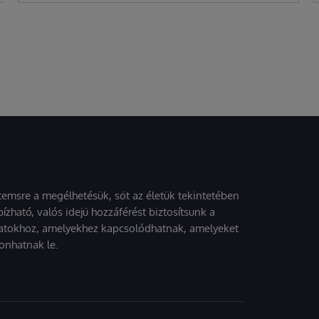
stemsre a megélhetésük, sőt az életük tekintetében
ízható, valós idejű hozzáférést biztosítsunk a
atokhoz, amelyekhez kapcsolódhatnak, amelyeket
onhatnak le.