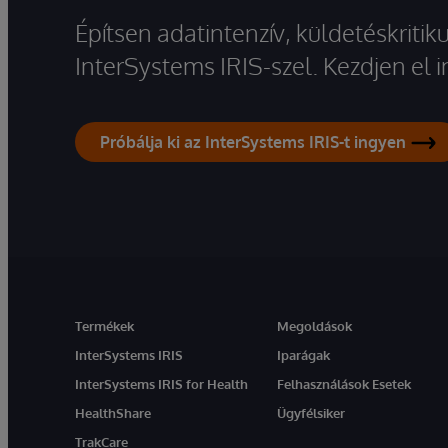
Építsen adatintenzív, küldetéskriti
InterSystems IRIS-szel. Kezdjen el
Próbálja ki az InterSystems IRIS-t ingyen
Termékek
Megoldások
InterSystems IRIS
Iparágak
InterSystems IRIS for Health
Felhasználások Esetek
HealthShare
Ügyfélsiker
TrakCare