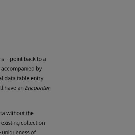
s – point back to a
lly accompanied by
al data table entry
ill have an
Encounter
ata without the
 existing collection
e uniqueness of