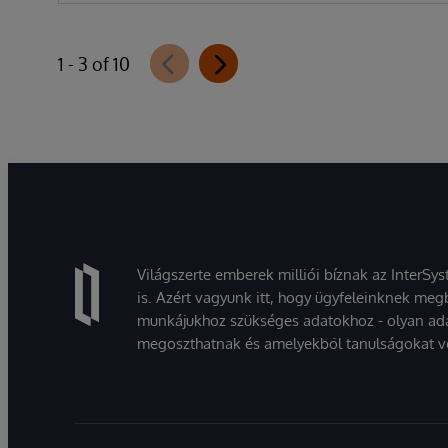
1 - 3 of 10
Világszerte emberek milliói bíznak az InterSy
is. Azért vagyunk itt, hogy ügyfeleinknek megb
munkájukhoz szükséges adatokhoz - olyan ad
megoszthatnak és amelyekből tanulságokat v