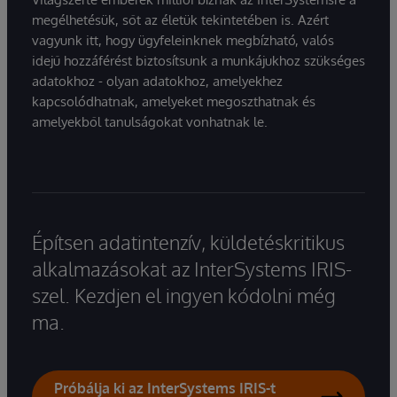
megélhetésük, sőt az életük tekintetében is. Azért
vagyunk itt, hogy ügyfeleinknek megbízható, valós
idejű hozzáférést biztosítsunk a munkájukhoz szükséges
adatokhoz - olyan adatokhoz, amelyekhez
kapcsolódhatnak, amelyeket megoszthatnak és
amelyekből tanulságokat vonhatnak le.
Építsen adatintenzív, küldetéskritikus
alkalmazásokat az InterSystems IRIS-
szel. Kezdjen el ingyen kódolni még
ma.
Próbálja ki az InterSystems IRIS-t