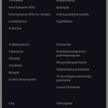
Termékek
Megoldások
InterSystems IRIS
Iparágak
InterSystems IRIS for Health
Felhasználások Esetek
HealthShare
Ügyfélsiker
TrakCare
Tudásközpont
Partnerek
Fejlesztők
Rendszerintegrációs
partnerprogram
Oktatás
Megoldási partnerek
Tanúsítás
Végrehajtási partnerek
Blogok
Technológiai szövetségi
Erőforrás könyvtár
partnerek
Cloud Partnerek
Cég
Támogatás