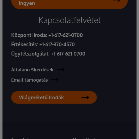
ingyen
Kapcsolatfelvétel
Központi iroda:
+1-617-621-0700
Értékesítés:
+1-617-370-4570
Ügyfélszolgálat:
+1-617-621-0700
Általáno Skérdések
Email támogatás
Világméretű Irodák