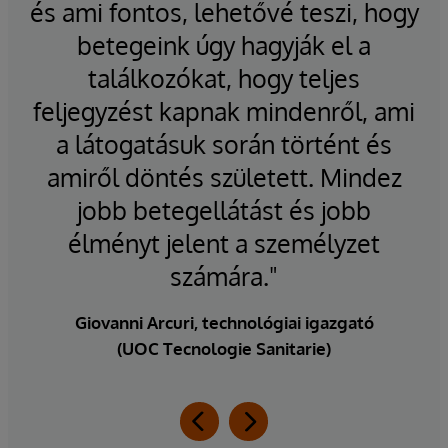
és ami fontos, lehetővé teszi, hogy
s
s
betegeink úgy hagyják el a
találkozókat, hogy teljes
a
feljegyzést kapnak mindenről, ami
k
a látogatásuk során történt és
amiről döntés született. Mindez
jobb betegellátást és jobb
élményt jelent a személyzet
számára."
Eg
Giovanni Arcuri, technológiai igazgató
(UOC Tecnologie Sanitarie)