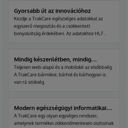
Gyorsabb út az innovációhoz
Kezdje a TrakCare egészséges adatokkal az
egyszerű megosztás és a csökkentett
bonyolultság érdekében. Az adatokhoz HL7
FHIR-ként férhet hozzá az innovációs
eszköztárunkon keresztül.
Mindig készenlétben, mindig
naprakész
Teljesen web-alapú és a mobiloké az elsőbbség.
A TrakCare bármikor, bárhol és bárhogyan is
van rá szükség.
Modern egészségügyi informatikai
platformra épül
A TrakCare egy olyan egységes rendszer,
amelynek termékei zökkenőmentesen osztoznak