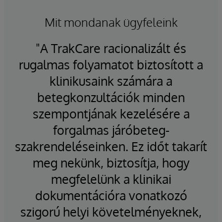
valamint szükség esetén a harmadik fél
rendszereivel való megosztáshoz.
Mit mondanak ügyfeleink
Azok a szervezetek, amelyek a TrakCare-en
"A TrakCare racionalizált és
túlmenően is szeretnének alkalmazásokat és
e
rugalmas folyamatot biztosított a
f
innovációt létrehozni, kiterjeszthetik az
tó
InterSystems IRIS for Health licencüket.
klinikusaink számára a
ök
betegkonzultációk minden
szempontjának kezelésére a
forgalmas járóbeteg-
a
szakrendeléseinken. Ez időt takarít
k
meg nekünk, biztosítja, hogy
en
megfelelünk a klinikai
al.
dokumentációra vonatkozó
ho
szigorú helyi követelményeknek,