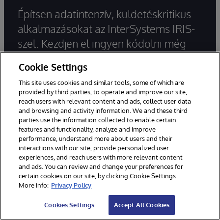
Építsen adatintenzív, küldetéskritikus
alkalmazásokat az InterSystems IRIS-
szel. Kezdjen el ingyen kódolni még
ma.
Cookie Settings
This site uses cookies and similar tools, some of which are
provided by third parties, to operate and improve our site,
Próbálja ki az InterSystems IRIS-t
reach users with relevant content and ads, collect user data
ingyen
and browsing and activity information. We and these third
parties use the information collected to enable certain
Kapcsolatfelvétel
features and functionality, analyze and improve
performance, understand more about users and their
interactions with our site, provide personalized user
Központi iroda:
+1-617-621-0700
experiences, and reach users with more relevant content
and ads. You can review and change your preferences for
Értékesítés:
+1-617-370-4570
certain cookies on our site, by clicking Cookie Settings.
Ügyfélszolgálat:
+1-617-621-0700
More info:
Privacy Policy
Cookies Settings
Accept All Cookies
Általáno Skérdések