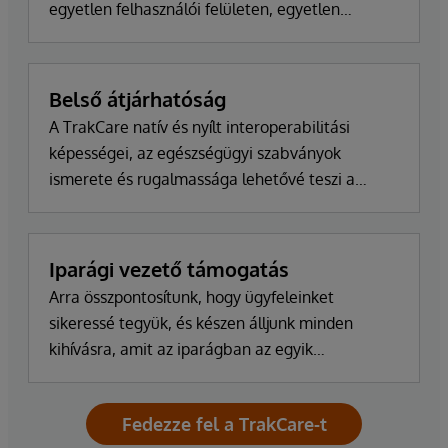
egyetlen felhasználói felületen, egyetlen
kódbázison és egyetlen nagy teljesítményű
adatplatformon, amely az összes
betegnyilvántartást tárolja és megosztja.
Belső átjárhatóság
A TrakCare natív és nyílt interoperabilitási
képességei, az egészségügyi szabványok
ismerete és rugalmassága lehetővé teszi a
szervezetek számára az alkalmazkodást, az
innovációt és a skálázást az új rendszerek és
partnerek bevezetésével.
Iparági vezető támogatás
Arra összpontosítunk, hogy ügyfeleinket
sikeressé tegyük, és készen álljunk minden
kihívásra, amit az iparágban az egyik
legmagasabb ügyfél-elégedettségi mutató is
bizonyít.
Fedezze fel a TrakCare-t