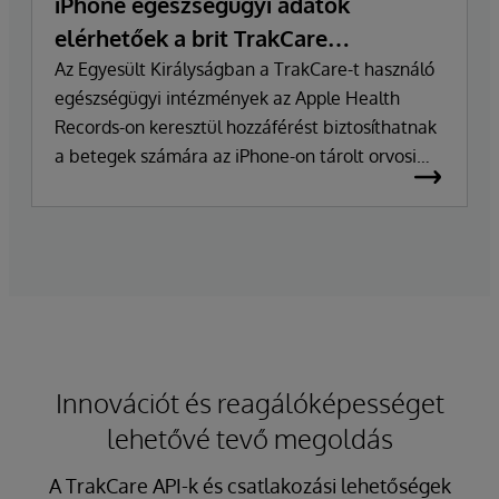
iPhone egészségügyi adatok
elérhetőek a brit TrakCare
felhasználók számára
Az Egyesült Királyságban a TrakCare-t használó
egészségügyi intézmények az Apple Health
Records-on keresztül hozzáférést biztosíthatnak
a betegek számára az iPhone-on tárolt orvosi
adatokhoz.
Innovációt és reagálóképességet
lehetővé tevő megoldás
A TrakCare API-k és csatlakozási lehetőségek