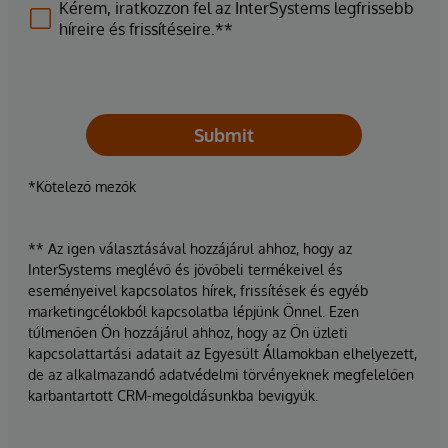
Kérem, iratkozzon fel az InterSystems legfrissebb
híreire és frissítéseire.**
Submit
*Kötelező mezők
** Az igen választásával hozzájárul ahhoz, hogy az
InterSystems meglévő és jövőbeli termékeivel és
eseményeivel kapcsolatos hírek, frissítések és egyéb
marketingcélokból kapcsolatba lépjünk Önnel. Ezen
túlmenően Ön hozzájárul ahhoz, hogy az Ön üzleti
kapcsolattartási adatait az Egyesült Államokban elhelyezett,
de az alkalmazandó adatvédelmi törvényeknek megfelelően
karbantartott CRM-megoldásunkba bevigyük.