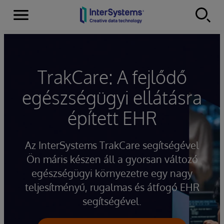
Menu
Skip to content
TrakCare: A fejlődő
egészségügyi ellátásra
épített EHR
Az InterSystems TrakCare segítségével
Ön máris készen áll a gyorsan változó
egészségügyi környezetre egy nagy
teljesítményű, rugalmas és átfogó EHR
segítségével.