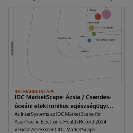
IDC MARKETSCAPE
IDC MarketScape: Ázsia / Csendes-
óceáni elektronikus egészségügyi
nyilvántartás 2024 Vendor
Az InterSystems az IDC MarketScape for
Asia/Pacific Electronic Health Record 2024
Assessment
Vendor Assessment IDC MarketScape