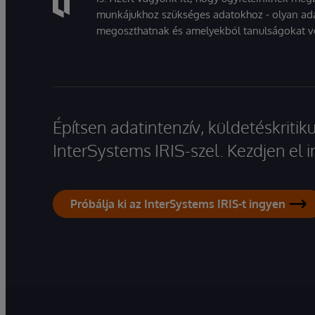
munkájukhoz szükséges adatokhoz - olyan ad
megoszthatnak és amelyekből tanulságokat v
Építsen adatintenzív, küldetéskriti
InterSystems IRIS-szel. Kezdjen el
Próbálja ki az InterSystems IRIS-t ingyen