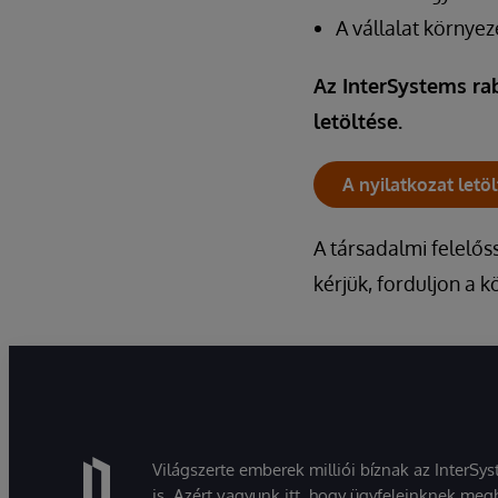
A vállalat környez
Az InterSystems ra
letöltése.
A nyilatkozat letö
A társadalmi felelős
kérjük, forduljon a 
Világszerte emberek milliói bíznak az InterSy
is. Azért vagyunk itt, hogy ügyfeleinknek megb