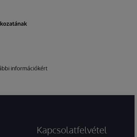
tkozatának
vábbi információkért
Kapcsolatfelvétel