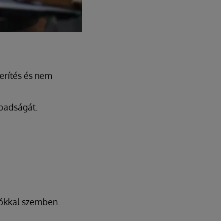
erítés és nem
abadságát.
zókkal szemben.