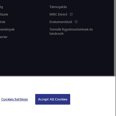
ég
Támogatás
ólunk
WRC Direct
írek
Dokumentáció
semények
Termék figyelmeztetések és
tanácsok
arrier
Cookies Settings
Accept All Cookies