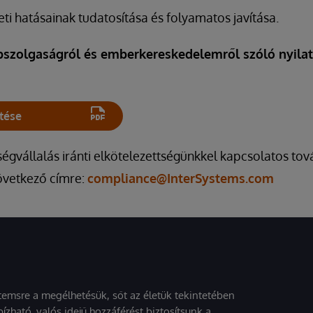
eti hatásainak tudatosítása és folyamatos javítása.
bszolgaságról és emberkereskedelemről szóló nyila
ltése
ségvállalás iránti elkötelezettségünkkel kapcsolatos to
következő címre:
compliance@InterSystems.com
stemsre a megélhetésük, sőt az életük tekintetében
ízható, valós idejű hozzáférést biztosítsunk a