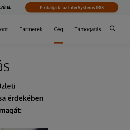
Próbálja ki az InterSystems IRIS
LVÉTEL
ont
Partnerek
Cég
Támogatás
ás
zleti
ása érdekében
 magát: