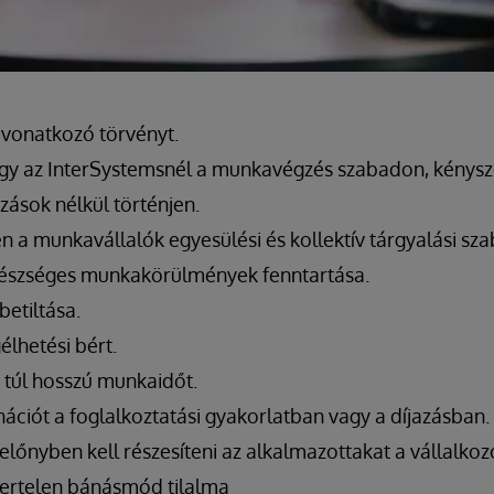
 vonatkozó törvényt.
 hogy az InterSystemsnél a munkavégzés szabadon, kénysz
zások nélkül történjen.
en a munkavállalók egyesülési és kollektív tárgyalási sz
gészséges munkakörülmények fenntartása.
etiltása.
lhetési bért.
 túl hosszú munkaidőt.
ációt a foglalkoztatási gyakorlatban vagy a díjazásban.
 előnyben kell részesíteni az alkalmazottakat a vállalko
ertelen bánásmód tilalma