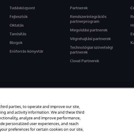
Tudásközpont
Partnerek
C
Fejlesztők
Rendszerintegrációs
R
partnerprogram
Oktatás
H
Megoldási partnerek
Tanúsítás
E
Végrehajtási partnerek
Blogok
K
Technológiai szövetségi
Erőforrás könyvtár
partnerek
Cloud Partnerek
setén az oldal angol nyelvű változata élvez elsőbbséget.
third parties, to operate and improve our site,
tartva.
ing and activity information. We and these third
unctionality, analyze and improve performance,
rancia
Hozzáférhetőség
vide personalized user experiences, and reach
ur preferences for certain cookies on our site,