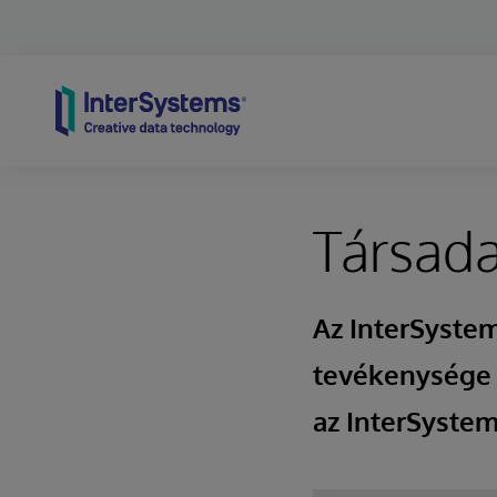
Skip to content
Társada
Az InterSystem
tevékenysége 
az InterSystem