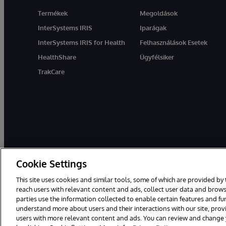
Termékek
Megoldások
InterSystems IRIS
Iparágak
InterSystems IRIS for Health
Felhasználások Esetek
HealthShare
Ügyfélsiker
TrakCare
Cookie Settings
Ez a weboldal gépi fordítást használ. Bármilyen fordítási konfliktus e
This site uses cookies and similar tools, some of which are provided by 
© 1996-2026 InterSystems Corporation, Boston, MA. Minden jog fenn
reach users with relevant content and ads, collect user data and brows
parties use the information collected to enable certain features and f
Értesítések/Feltételek és feltételek
Adatvédelmi nyilatkozat
Ga
understand more about users and their interactions with our site, pro
users with more relevant content and ads. You can review and change yo