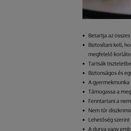
Betartja az összes
Biztosítani kell,
megfelelő korláto
Tartsák tiszteletb
Biztonságos és e
A gyermekmunka b
Támogassa a megé
Fenntartani a nem
Nem tűr diszkrimin
Lehetőség szerint
A durva vagy emb