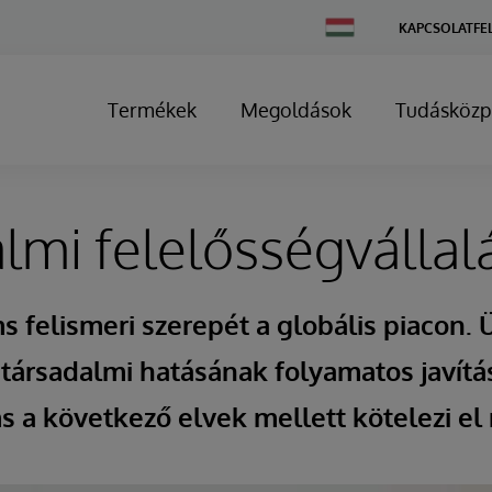
Change
KAPCSOLATFE
Country
Termékek
Megoldások
Tudásközp
lmi felelősségvállal
s felismeri szerepét a globális piacon. Ü
társadalmi hatásának folyamatos javít
s a következő elvek mellett kötelezi el