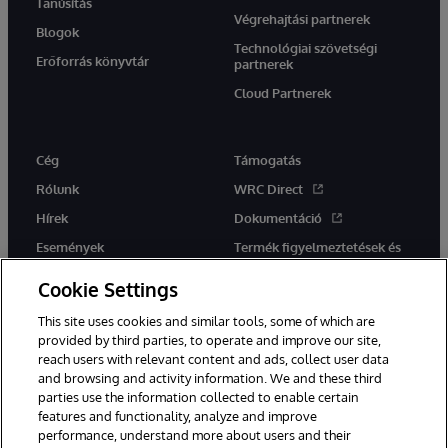
Tanúsítás
Végrehajtási partnerek
Blogok
Technológiai szövetségi
Erőforrás könyvtár
partnerek
Cloud Partnerek
Cég
Támogatás
Rólunk
WRC Direct
Hírek
Dokumentáció
Események
Termék figyelmeztetések és
tanácsok
Karrier
Cookie Settings
This site uses cookies and similar tools, some of which are
provided by third parties, to operate and improve our site,
reach users with relevant content and ads, collect user data
and browsing and activity information. We and these third
parties use the information collected to enable certain
Ez a weboldal gépi fordítást használ. Bármilyen fordítási konfliktus
features and functionality, analyze and improve
esetén az oldal angol nyelvű változata élvez elsőbbséget.
performance, understand more about users and their
© 1996-2026 InterSystems Corporation, Boston, MA. Minden jog