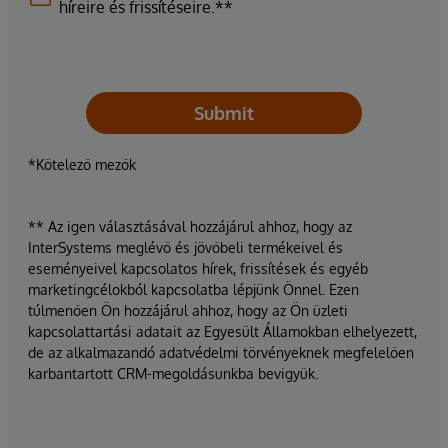
híreire és frissítéseire.**
Submit
*Kötelező mezők
** Az igen választásával hozzájárul ahhoz, hogy az
InterSystems meglévő és jövőbeli termékeivel és
eseményeivel kapcsolatos hírek, frissítések és egyéb
marketingcélokból kapcsolatba lépjünk Önnel. Ezen
túlmenően Ön hozzájárul ahhoz, hogy az Ön üzleti
kapcsolattartási adatait az Egyesült Államokban elhelyezett,
de az alkalmazandó adatvédelmi törvényeknek megfelelően
karbantartott CRM-megoldásunkba bevigyük.