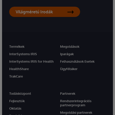
Világméretű Irodák
Termékek
Megoldások
InterSystems IRIS
Iparágak
InterSystems IRIS for Health
Felhasználások Esetek
HealthShare
Ügyfélsiker
TrakCare
Tudásközpont
Partnerek
Fejlesztők
Rendszerintegrációs
partnerprogram
Oktatás
Megoldási partnerek