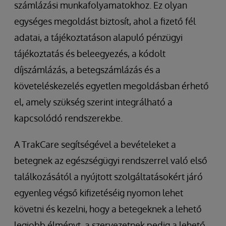
számlázási munkafolyamatokhoz. Ez olyan
egységes megoldást biztosít, ahol a fizető fél
adatai, a tájékoztatáson alapuló pénzügyi
tájékoztatás és beleegyezés, a kódolt
díjszámlázás, a betegszámlázás és a
követeléskezelés egyetlen megoldásban érhető
el, amely szükség szerint integrálható a
kapcsolódó rendszerekbe.
A TrakCare segítségével a bevételeket a
betegnek az egészségügyi rendszerrel való első
találkozásától a nyújtott szolgáltatásokért járó
egyenleg végső kifizetéséig nyomon lehet
követni és kezelni, hogy a betegeknek a lehető
legjobb élményt, a szervezetnek pedig a lehető