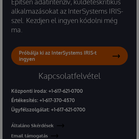
Építsen adatintenzív, küldetéskritikus
alkalmazásokat az InterSystems IRIS-
szel. Kezdjen el ingyen kódolni még
ma.
Próbálja ki az InterSystems IRIS-t
ingyen
Kapcsolatfelvétel
Központi iroda:
+1-617-621-0700
Értékesítés:
+1-617-370-4570
Ügyfélszolgálat:
+1-617-621-0700
Általáno Skérdések
Email támogatás