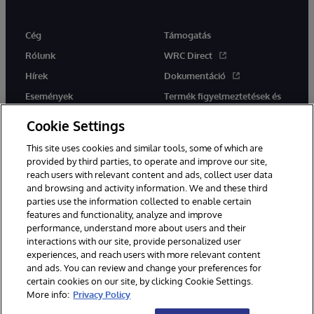
Cég
Támogatás
Rólunk
WRC Direct
Hírek
Dokumentáció
Események
Termék figyelmeztetések és
tanácsok
Karrier
Cookie Settings
This site uses cookies and similar tools, some of which are
provided by third parties, to operate and improve our site,
reach users with relevant content and ads, collect user data
and browsing and activity information. We and these third
parties use the information collected to enable certain
Ez a weboldal gépi fordítást használ. Bármilyen fordítási konfliktus
features and functionality, analyze and improve
esetén az oldal angol nyelvű változata élvez elsőbbséget.
performance, understand more about users and their
© 1996-2026 InterSystems Corporation, Boston, MA. Minden jog
fenntartva.
interactions with our site, provide personalized user
experiences, and reach users with more relevant content
Értesítések/Feltételek és feltételek
Adatvédelmi nyilatkozat
and ads. You can review and change your preferences for
Garancia
Hozzáférhetőség
certain cookies on our site, by clicking Cookie Settings.
More info:
Privacy Policy