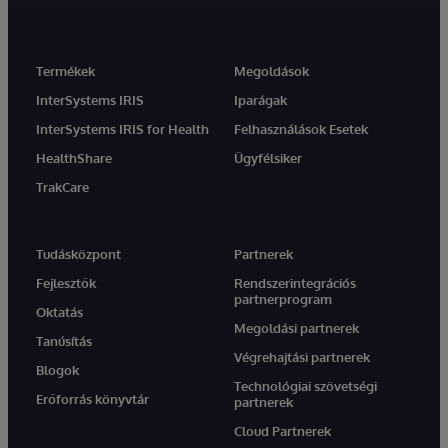
Termékek
Megoldások
InterSystems IRIS
Iparágak
InterSystems IRIS for Health
Felhasználások Esetek
HealthShare
Ügyfélsiker
TrakCare
Tudásközpont
Partnerek
Fejlesztők
Rendszerintegrációs
partnerprogram
Oktatás
Megoldási partnerek
Tanúsítás
Végrehajtási partnerek
Blogok
Technológiai szövetségi
Erőforrás könyvtár
partnerek
Cloud Partnerek