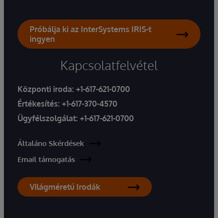
Próbálja ki az InterSystems IRIS-t
ingyen
Kapcsolatfelvétel
Központi iroda:
+1-617-621-0700
Értékesítés:
+1-617-370-4570
Ügyfélszolgálat:
+1-617-621-0700
Általáno Skérdések
Email támogatás
Világméretű Irodák