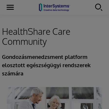
Menu
Skip to content
HealthShare Care
Community
Gondozásmenedzsment platform
elosztott egészségügyi rendszerek
számára