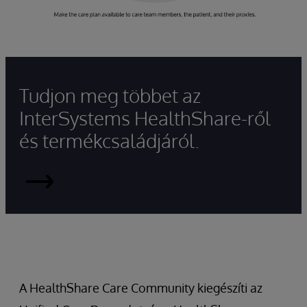
Tudjon meg többet az
InterSystems HealthShare-ről
és termékcsaládjáról.
Olvass
tovább
A HealthShare Care Community kiegészíti az