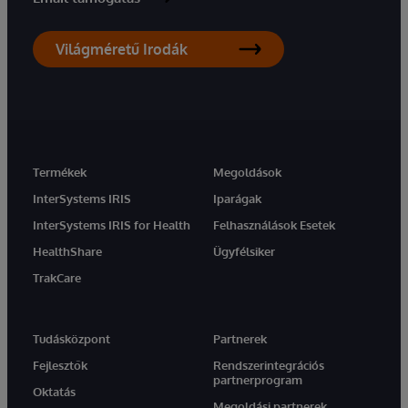
Világméretű Irodák
Termékek
Megoldások
InterSystems IRIS
Iparágak
InterSystems IRIS for Health
Felhasználások Esetek
HealthShare
Ügyfélsiker
TrakCare
Tudásközpont
Partnerek
Fejlesztők
Rendszerintegrációs
partnerprogram
Oktatás
Megoldási partnerek