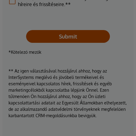
híreire és frissítéseire.**
Submit
*Kötelező mezők
** Az igen választásával hozzájárul ahhoz, hogy az
InterSystems meglévő és jövőbeli termékeivel és
eseményeivel kapcsolatos hírek, frissítések és egyéb
marketingcélokból kapcsolatba lépjünk Önnel. Ezen
túlmenően Ön hozzájárul ahhoz, hogy az Ön üzleti
kapcsolattartási adatait az Egyesült Államokban elhelyezett,
de az alkalmazandó adatvédelmi törvényeknek megfelelően
karbantartott CRM-megoldásunkba bevigyük.