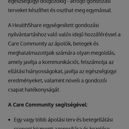
egészségügyi dolgozókig - átfogó gondozási
terveket készíthet és oszthat meg egymással.
A HealthShare egységesített gondozási
nyilvántartáshoz való valós idejű hozzáféréssel a
Care Community az ápolók, betegek és
meghatalmazottjaik számára olyan megoldás,
amely javítja a kommunikációt, felszámolja az
ellátási hiányosságokat, javítja az egészségügyi
eredményeket, valamint növeli a gondozói
csapat hatékonyságát.
A Care Community segítségével:
Egy vagy több ápolási terv és betegellátási
csoport központi azonosítása és kezelése