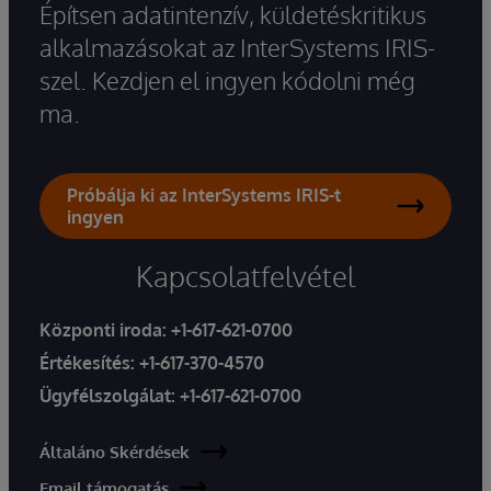
Építsen adatintenzív, küldetéskritikus
alkalmazásokat az InterSystems IRIS-
szel. Kezdjen el ingyen kódolni még
ma.
Próbálja ki az InterSystems IRIS-t
ingyen
Kapcsolatfelvétel
Központi iroda:
+1-617-621-0700
Értékesítés:
+1-617-370-4570
Ügyfélszolgálat:
+1-617-621-0700
Általáno Skérdések
Email támogatás