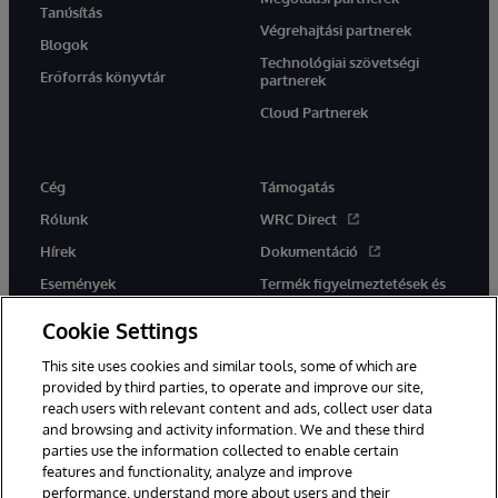
Tanúsítás
Végrehajtási partnerek
Blogok
Technológiai szövetségi
Erőforrás könyvtár
partnerek
Cloud Partnerek
Cég
Támogatás
Rólunk
WRC Direct
Hírek
Dokumentáció
Események
Termék figyelmeztetések és
tanácsok
Karrier
Cookie Settings
This site uses cookies and similar tools, some of which are
provided by third parties, to operate and improve our site,
reach users with relevant content and ads, collect user data
and browsing and activity information. We and these third
parties use the information collected to enable certain
Ez a weboldal gépi fordítást használ. Bármilyen fordítási konfliktus
features and functionality, analyze and improve
esetén az oldal angol nyelvű változata élvez elsőbbséget.
performance, understand more about users and their
© 1996-2026 InterSystems Corporation, Boston, MA. Minden jog