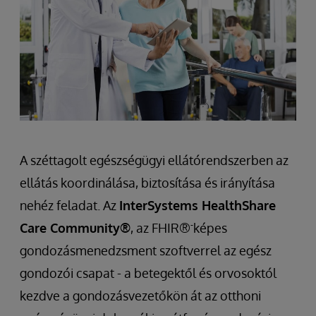
A széttagolt egészségügyi ellátórendszerben az
ellátás koordinálása, biztosítása és irányítása
nehéz feladat. Az
InterSystems HealthShare
-
Care Community®
, az FHIR®
képes
gondozásmenedzsment szoftverrel az egész
gondozói csapat - a betegektől és orvosoktól
kezdve a gondozásvezetőkön át az otthoni