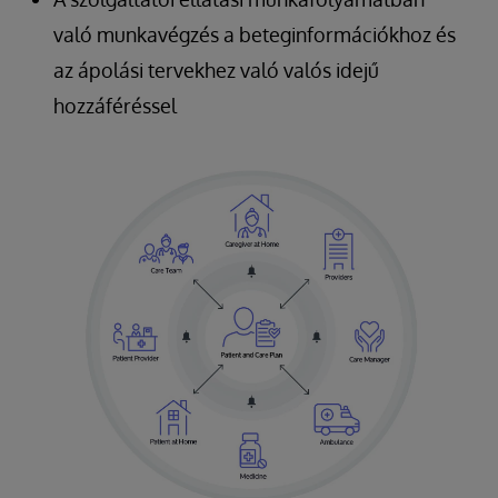
való munkavégzés a beteginformációkhoz és
az ápolási tervekhez való valós idejű
hozzáféréssel