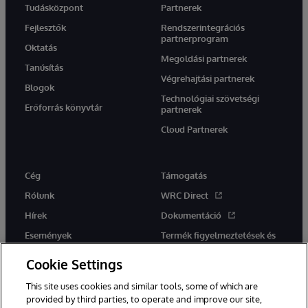
Tudásközpont
Partnerek
Fejlesztők
Rendszerintegrációs
partnerprogram
Oktatás
Megoldási partnerek
Tanúsítás
Végrehajtási partnerek
Blogok
Technológiai szövetségi
Erőforrás könyvtár
partnerek
Cloud Partnerek
Cég
Támogatás
Rólunk
WRC Direct
Hírek
Dokumentáció
Események
Termék figyelmeztetések és
tanácsok
Karrier
Cookie Settings
This site uses cookies and similar tools, some of which are
provided by third parties, to operate and improve our site,