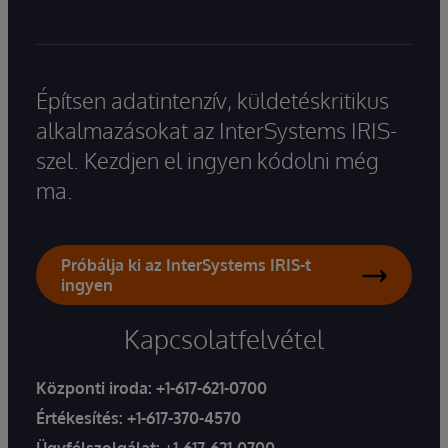
Építsen adatintenzív, küldetéskritikus
alkalmazásokat az InterSystems IRIS-
szel. Kezdjen el ingyen kódolni még
ma.
Próbálja ki az InterSystems IRIS-t
ingyen
Kapcsolatfelvétel
Központi iroda:
+1-617-621-0700
Értékesítés:
+1-617-370-4570