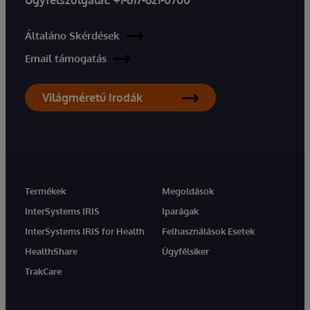
Ügyfélszolgálat:
+1-617-621-0700
Általáno Skérdések
Email támogatás
Világméretű Irodák
Termékek
Megoldások
InterSystems IRIS
Iparágak
InterSystems IRIS for Health
Felhasználások Esetek
HealthShare
Ügyfélsiker
TrakCare