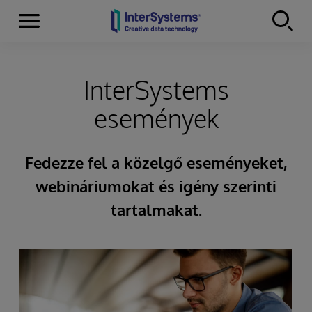
Menu
Skip to content
InterSystems
események
Fedezze fel a közelgő eseményeket,
webináriumokat és igény szerinti
tartalmakat.