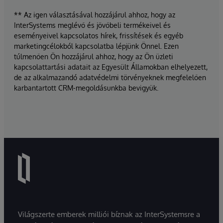
** Az igen választásával hozzájárul ahhoz, hogy az
InterSystems meglévő és jövőbeli termékeivel és
eseményeivel kapcsolatos hírek, frissítések és egyéb
marketingcélokból kapcsolatba lépjünk Önnel. Ezen
túlmenően Ön hozzájárul ahhoz, hogy az Ön üzleti
kapcsolattartási adatait az Egyesült Államokban elhelyezett,
de az alkalmazandó adatvédelmi törvényeknek megfelelően
karbantartott CRM-megoldásunkba bevigyük.
Világszerte emberek milliói bíznak az InterSystemsre a