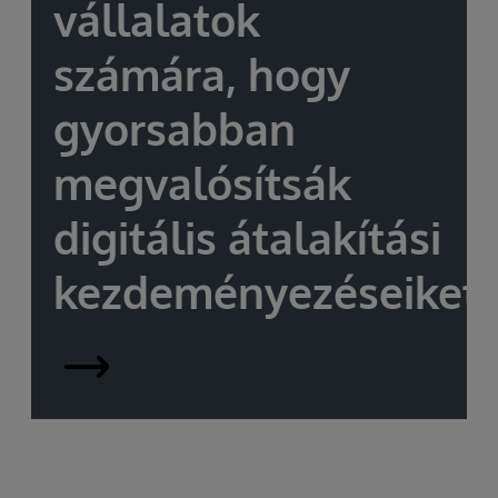
vállalatok
számára, hogy
gyorsabban
megvalósítsák
digitális átalakítási
kezdeményezéseiket.
InterSystems
IRIS