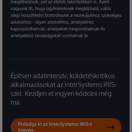
megélhetésük, sőt az életük tekintetében is. Azért
vagyunk itt, hogy ügyfeleinknek megbízható, valós
idejű hozzáférést biztosítsunk a munkájukhoz szükséges
adatokhoz - olyan adatokhoz, amelyekhez
kapcsolódhatnak, amelyeket megoszthatnak és
amelyekből tanulságokat vonhatnak le.
Építsen adatintenzív, küldetéskritikus
alkalmazásokat az InterSystems IRIS-
szel. Kezdjen el ingyen kódolni még
ma.
Próbálja ki az InterSystems IRIS-t
ingyen