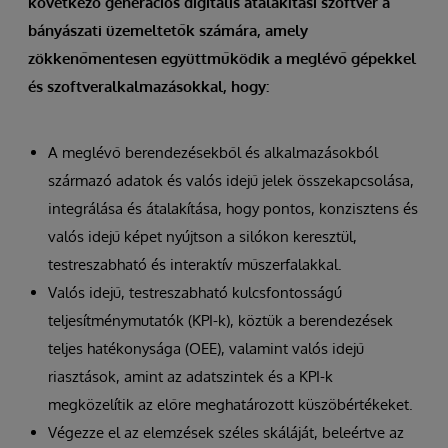
következő generációs digitális átalakítási szoftver a
bányászati üzemeltetők számára, amely
zökkenőmentesen együttműködik a meglévő gépekkel
és szoftveralkalmazásokkal, hogy:
A meglévő berendezésekből és alkalmazásokból
származó adatok és valós idejű jelek összekapcsolása,
integrálása és átalakítása, hogy pontos, konzisztens és
valós idejű képet nyújtson a silókon keresztül,
testreszabható és interaktív műszerfalakkal.
Valós idejű, testreszabható kulcsfontosságú
teljesítménymutatók (KPI-k), köztük a berendezések
teljes hatékonysága (OEE), valamint valós idejű
riasztások, amint az adatszintek és a KPI-k
megközelítik az előre meghatározott küszöbértékeket.
Végezze el az elemzések széles skáláját, beleértve az