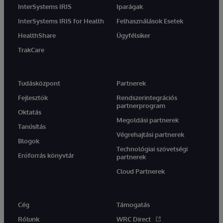
InterSystems IRIS
Iparágak
InterSystems IRIS for Health
Felhasználások Esetek
HealthShare
Ügyfélsiker
TrakCare
Tudásközpont
Partnerek
Fejlesztők
Rendszerintegrációs
partnerprogram
Oktatás
Megoldási partnerek
Tanúsítás
Végrehajtási partnerek
Blogok
Technológiai szövetségi
Erőforrás könyvtár
partnerek
Cloud Partnerek
Cég
Támogatás
Rólunk
WRC Direct