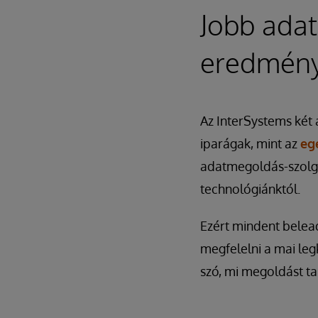
Jobb adat
eredmény
Az InterSystems két a
iparágak, mint az
eg
adatmegoldás-szolgá
technológiánktól.
Ezért mindent belea
megfelelni a mai le
szó, mi megoldást t