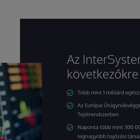
Az InterSyste
következőkre 
Több mint 1 milliárd egész
Az Európai Űrügynökséggel 
Tejútrendszerben
Naponta több mint 300 000
legnagyobb hajózási társ