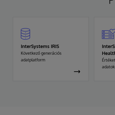
InterSystems IRIS
Inter
Healt
Következő generációs
adatplatform
Értéke
adatok