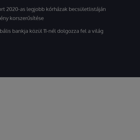
t 2020-as legjobb kórházak becsületlistáján
ény korszerűsítése
ális bankja közül 11-nél dolgozza fel a világ