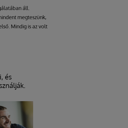
álatában áll.
 mindent megteszünk,
ső. Mindig is az volt
, és
sználják.