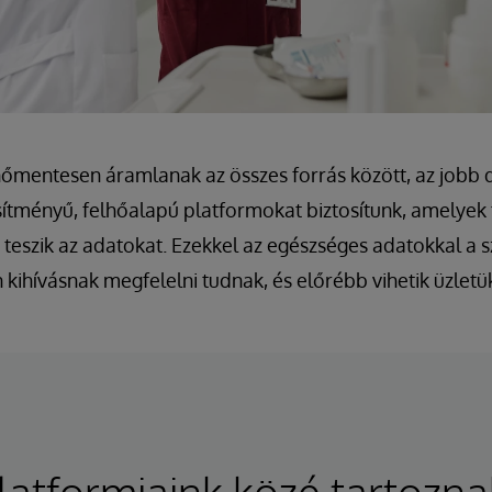
őmentesen áramlanak az összes forrás között, az jobb 
sítményű, felhőalapú platformokat biztosítunk, amelyek 
 teszik az adatokat. Ezekkel az egészséges adatokkal a
ihívásnak megfelelni tudnak, és előrébb vihetik üzletüke
latformjaink közé tartozna