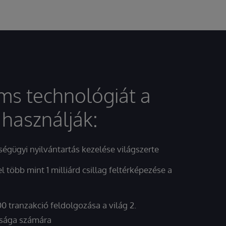
ms technológiát a
használják:
ségügyi nyilvántartás kezelése világszerte
több mint 1 milliárd csillag feltérképezése a
 tranzakció feldolgozása a világ 2.
asága számára