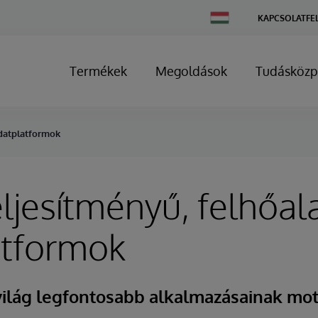
Change
KAPCSOLATFE
Country
Termékek
Megoldások
Tudásközp
adatplatformok
ljesítményű, felhőal
atformok
világ legfontosabb alkalmazásainak mot