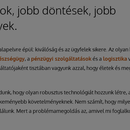
ok, jobb döntések, jobb
ek.
lapelvre épül: kiválóság és az ügyfelek sikere. Az olyan 
észségügy
, a
pénzügyi szolgáltatások
és a
logisztika
v
ltatójaként tisztában vagyunk azzal, hogy életek és me
dunk, hogy olyan robusztus technológiát hozzunk létre,
gkeményebb követelményeknek. Nem számít, hogy milyen
alálunk. Mert a problémamegoldás az, amivel mi foglalk