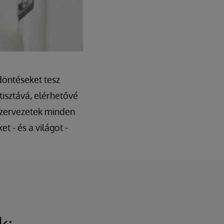
döntéseket tesz
tisztává, elérhetővé
 szervezetek minden
t - és a világot -
k: