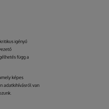
kritikus igényű
ezető
gélhetés függ a
 amely képes
 adatkihívásról van
ozunk.