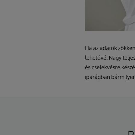
Ha az adatok zökken
lehetővé. Nagy telje
és cselekvésre készé
iparágban bármilyen k
P