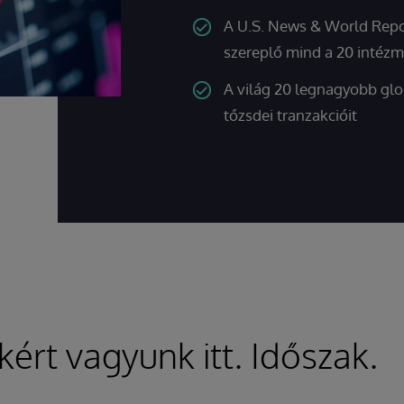
A U.S. News & World Repor
szereplő mind a 20 intézm
A világ 20 legnagyobb glob
tőzsdei tranzakcióit
kért vagyunk itt. Időszak.