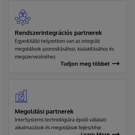
Rendszerintegrációs partnerek
Egyedülálló helyzetben van az integrált
megoldások azonosításához, kialakításához és
megszervezéséhez
Tudjon meg többet
Megoldási partnerek
InterSystems technológiára épülő vállalati
alkalmazások és megoldások fejlesztése
Learn More