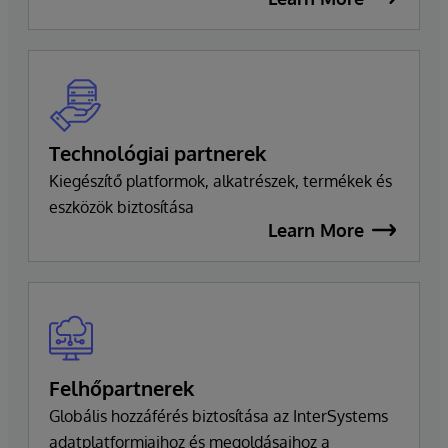
Technológiai partnerek
Kiegészítő platformok, alkatrészek, termékek és
eszközök biztosítása
Learn More
Felhőpartnerek
Globális hozzáférés biztosítása az InterSystems
adatplatformjaihoz és megoldásaihoz a