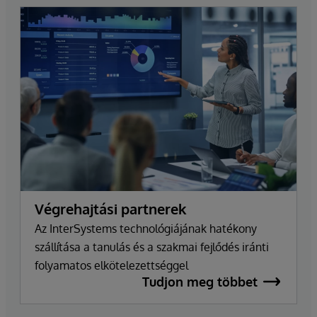
Végrehajtási partnerek
Az InterSystems technológiájának hatékony
szállítása a tanulás és a szakmai fejlődés iránti
folyamatos elkötelezettséggel
Tudjon meg többet