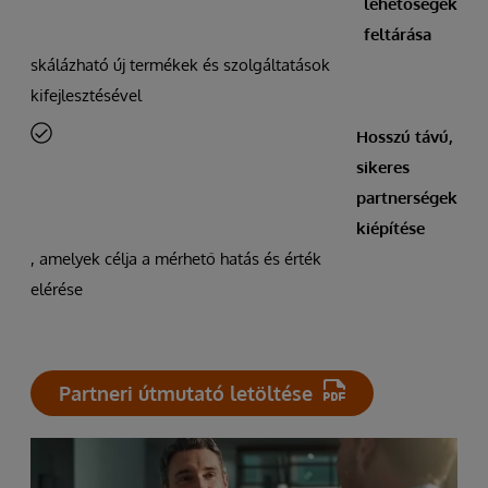
lehetőségek
feltárása
skálázható új termékek és szolgáltatások
kifejlesztésével
Hosszú távú,
sikeres
partnerségek
kiépítése
, amelyek célja a mérhető hatás és érték
elérése
Partneri útmutató letöltése