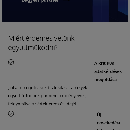
Miért érdemes velünk
együttműködni?
A kritikus
adatkérdések
megoldása
, olyan megoldások biztosítása, amelyek
együtt fejlődnek partnereink igényeivel,
felgyorsítva az értékteremtés idejét
Új
növekedési