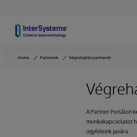
Skip to content
Home
Partnerek
Végrehajtási partnerek
Végreha
A Partner Portálon k
munkakapcsolatot ho
ügyfeleink javára.