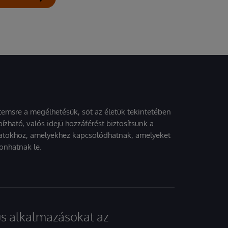
stemsre a megélhetésük, sőt az életük tekintetében
ízható, valós idejű hozzáférést biztosítsunk a
atokhoz, amelyekhez kapcsolódhatnak, amelyeket
onhatnak le.
kus alkalmazásokat az