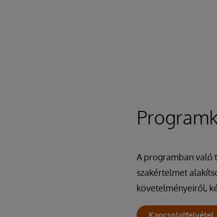
Programk
A programban való ta
szakértelmet alakíts
követelményeiről, ké
Kapcsolatfelvétel