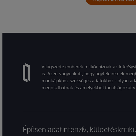
Világszerte emberek milliói bíznak az InterSy
is. Azért vagyunk itt, hogy ügyfeleinknek megb
munkájukhoz szükséges adatokhoz - olyan ad
megoszthatnak és amelyekből tanulságokat v
Építsen adatintenzív, küldetéskriti