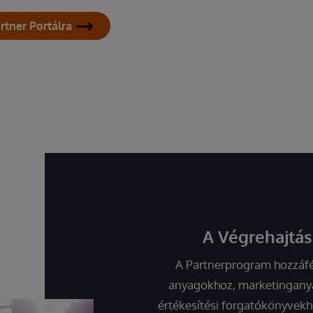
rtner Portálra
A Végrehajtás
A Partnerprogram hozzáfér
anyagokhoz, marketinganya
értékesítési forgatókönyvekh