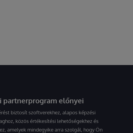
i partnerprogram előnyei
ést biztosít szoftverekhez, alapos képzési
ghoz, közös értékesítési lehetőségekhez és
ez, amelyek mindegyike arra szolgál, hogy Ön