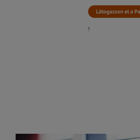
Látogasson el a Pa
!