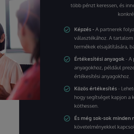
több pénzt keressen, és inn
konkré
Képzés -
A partnerek foly
választékához. A tartalom
termékek elsajátítására, b
Értékesítési anyagok
- A 
anyagokhoz, például prez
értékesítési anyagokhoz.
Közös értékesítés
- Lehet
hogy segítséget kapjon a k
köthessen.
És még sok-sok minden
követelményekkel kapcso