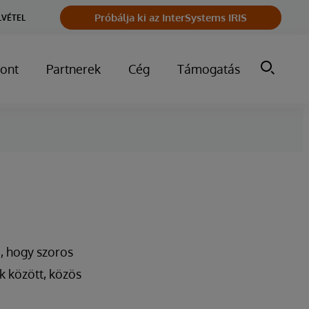
Próbálja ki az InterSystems IRIS
LVÉTEL
ont
Partnerek
Cég
Támogatás
, hogy szoros
k között, közös