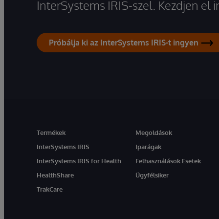
InterSystems IRIS-szel. Kezdjen el
Próbálja ki az InterSystems IRIS-t ingyen
Termékek
Megoldások
InterSystems IRIS
Iparágak
InterSystems IRIS for Health
Felhasználások Esetek
HealthShare
Ügyfélsiker
TrakCare