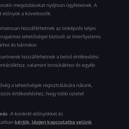
ovatív megoldásokat nyújtson ügyfeleinek. A
t előnyök a következők:
amatosan hozzáférhetnek az önképzés teljes
 rugalmas lehetőséget biztosít az InterSystems
árhol és bármikor.
partnerek hozzáférhetnek a belső értékesítési
entációkhoz, valamint brosúrákhoz és egyéb
őség a lehetőségek regisztrálására nálunk,
özös értékesítéshez, hogy több üzletet
 más
-A konkrét előnyökkel és
latban
kérjük, lépjen kapcsolatba velünk
.