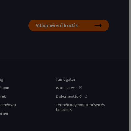
Világméretű Irodák
ég
Támogatás
ólunk
WRC Direct
írek
Dokumentáció
semények
Termék figyelmeztetések és
tanácsok
arrier