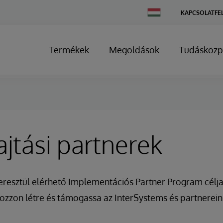
Change
KAPCSOLATFE
Country
Termékek
Megoldások
Tudásközp
jtási partnerek
eresztül elérhető Implementációs Partner Program célja
zzon létre és támogassa az InterSystems és partnerein