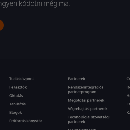
 ingyen kódolni még ma.
Tudásközpont
Partnerek
C
Fejlesztők
Rendszerintegrációs
R
partnerprogram
Oktatás
H
Megoldási partnerek
Tanúsítás
E
Végrehajtási partnerek
Blogok
K
Technológiai szövetségi
Erőforrás könyvtár
partnerek