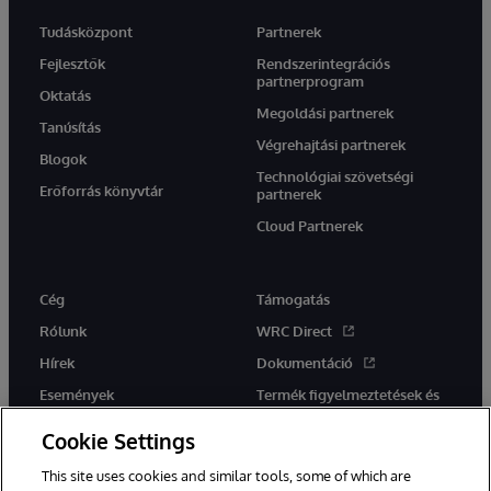
Tudásközpont
Partnerek
Fejlesztők
Rendszerintegrációs
partnerprogram
Oktatás
Megoldási partnerek
Tanúsítás
Végrehajtási partnerek
Blogok
Technológiai szövetségi
Erőforrás könyvtár
partnerek
Cloud Partnerek
Cég
Támogatás
Rólunk
WRC Direct
Hírek
Dokumentáció
Események
Termék figyelmeztetések és
tanácsok
Karrier
Cookie Settings
This site uses cookies and similar tools, some of which are