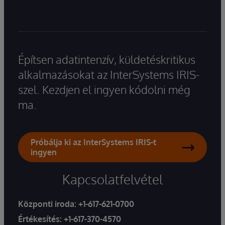
Építsen adatintenzív, küldetéskritikus
alkalmazásokat az InterSystems IRIS-
szel. Kezdjen el ingyen kódolni még
ma.
Próbálja ki az InterSystems IRIS-t
ingyen
Kapcsolatfelvétel
Központi iroda:
+1-617-621-0700
Értékesítés:
+1-617-370-4570