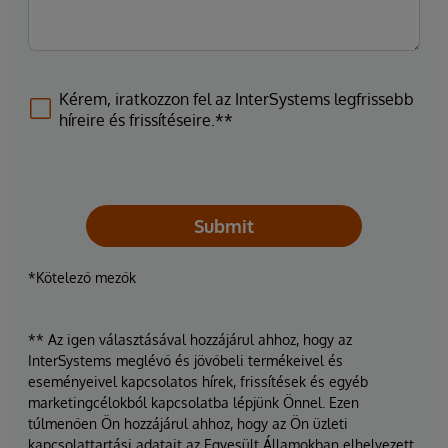
Kérem, iratkozzon fel az InterSystems legfrissebb
híreire és frissítéseire.**
Submit
*Kötelező mezők
** Az igen választásával hozzájárul ahhoz, hogy az
InterSystems meglévő és jövőbeli termékeivel és
eseményeivel kapcsolatos hírek, frissítések és egyéb
marketingcélokból kapcsolatba lépjünk Önnel. Ezen
túlmenően Ön hozzájárul ahhoz, hogy az Ön üzleti
kapcsolattartási adatait az Egyesült Államokban elhelyezett,