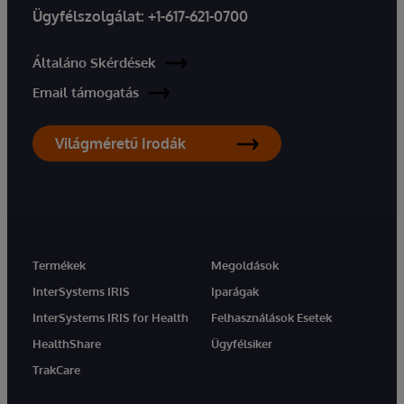
Ügyfélszolgálat:
+1-617-621-0700
Általáno Skérdések
Email támogatás
Világméretű Irodák
Termékek
Megoldások
InterSystems IRIS
Iparágak
InterSystems IRIS for Health
Felhasználások Esetek
HealthShare
Ügyfélsiker
TrakCare