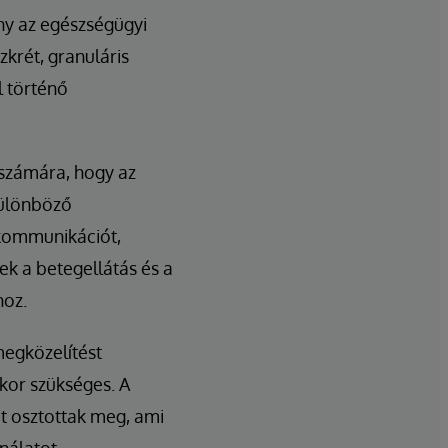
ány az egészségügyi
zkrét, granuláris
l történő
 számára, hogy az
különböző
 kommunikációt,
ek a betegellátás és a
hoz.
megközelítést
ikor szükséges. A
 osztottak meg, ami