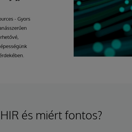
ources - Gyors
banásszerűen
rhetővé,
 képességünk
 érdekében.
HIR és miért fontos?