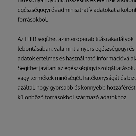
hatékonyan gyűjtik, összesítik és elemzik a külö
egészségügyi és adminisztratív adatokat a külö
forrásokból.
Az FHIR segíthet az interoperabilitási akadályok
lebontásában, valamint a nyers egészségügyi és
adatok értelmes és használható információvá al
Segíthet javítani az egészségügyi szolgáltatások
vagy termékek minőségét, hatékonyságát és biz
azáltal, hogy gyorsabb és könnyebb hozzáférést 
különböző forrásokból származó adatokhoz.