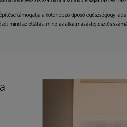
almazásfejlesztők számára a könnyű elsajátítást és hasz
lépítése támogatja a különböző típusú egészségügyi ad
sét mind az ellátás, mind az alkalmazásfejlesztés számá
 a