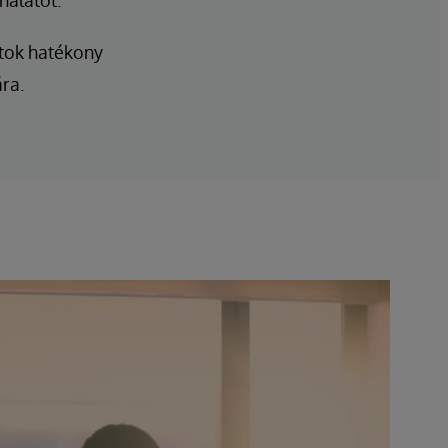
nálatot.
atok hatékony
ra.