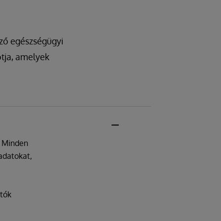
öző egészségügyi
tja, amelyek
. Minden
adatokat,
atók