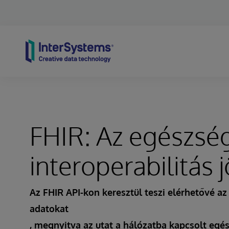
Skip to content
FHIR: Az egészsé
interoperabilitás 
Az FHIR API-kon keresztül teszi elérhetővé a
adatokat
, megnyitva az utat a hálózatba kapcsolt egé