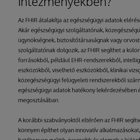
intézményekben?
Az FHIR átalakítja az egészségügyi adatok elérésé
Akár egészségügyi szolgáltatónak, közegészségü
ügynökségnek, biztosítótársaságnak vagy orvost
szolgáltatónak dolgozik, az FHIR segíthet a kül
forrásokból, például EHR-rendszerekből, intelli
eszközökből, viselhető eszközökből, klinikai vizs
közegészségügyi felügyeleti rendszerekből szár
egészségügyi adatok hatékony lekérdezésében 
megosztásában.
A korábbi szabványoktól eltérően az FHIR segít
könnyen építhet olyan innovatív alkalmazásokat