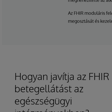
megnehezítette az alk
Az FHIR moduláris fe
megosztását és kezelé
Hogyan javítja az FHIR
betegellátást az
egészségügyi