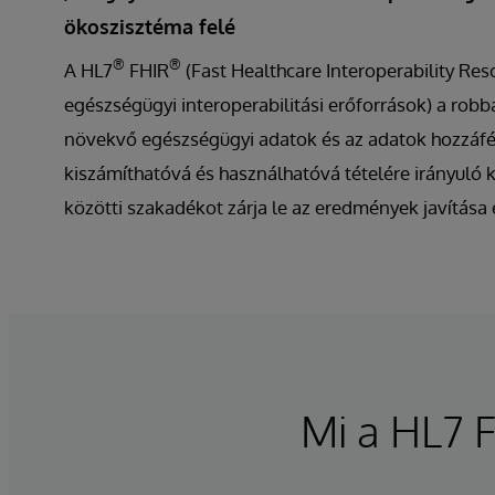
ökoszisztéma felé
®
®
A HL7
FHIR
(Fast Healthcare Interoperability Res
egészségügyi interoperabilitási erőforrások) a rob
növekvő egészségügyi adatok és az adatok hozzáfé
kiszámíthatóvá és használhatóvá tételére irányuló
közötti szakadékot zárja le az eredmények javítása
Mi a HL7 F