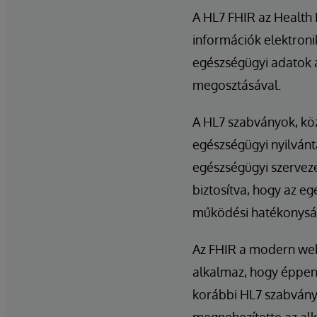
A HL7 FHIR az Health L
információk elektronik
egészségügyi adatok a
megosztásával.
A HL7 szabványok, köz
egészségügyi nyilván
egészségügyi szervez
biztosítva, hogy az e
működési hatékonyság
Az FHIR a modern webe
alkalmaz, hogy éppen 
korábbi HL7 szabván