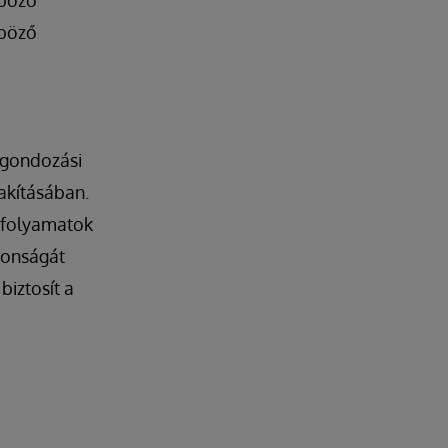
nböző
nböző
 gondozási
akításában.
, folyamatok
tonságát
biztosít a