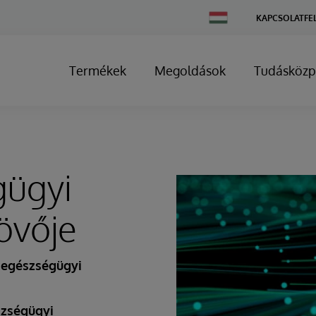
Change
KAPCSOLATFE
Country
Termékek
Megoldások
Tudásközp
gügyi
jövője
z egészségügyi
szségügyi