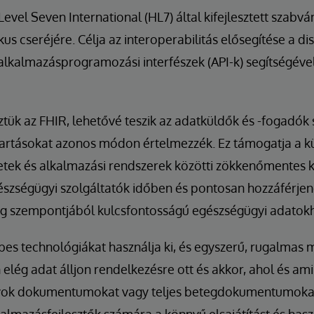
evel Seven International (HL7) által kifejlesztett szabv
us cseréjére. Célja az interoperabilitás elősegítése a dis
lkalmazásprogramozási interfészek (API-k) segítségéve
tük az FHIR, lehetővé teszik az adatküldők és -fogadók
tartásokat azonos módon értelmezzék. Ez támogatja a 
etek és alkalmazási rendszerek közötti zökkenőmentes
gészségügyi szolgáltatók időben és pontosan hozzáférjen
 szempontjából kulcsfontosságú egészségügyi adatok
s technológiákat használja ki, és egyszerű, rugalmas 
elég adat álljon rendelkezésre ott és akkor, ahol és am
yok dokumentumokat vagy teljes betegdokumentumokat