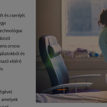
t és cseréjét.
gyi
echnológiai
önböző
gens orvosi
gálatokból és
mazó eltérő
és
ségével
, amelyek