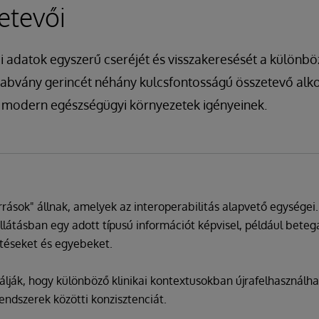
etevői
kai adatok egyszerű cseréjét és visszakeresését a különb
zabvány gerincét néhány kulcsfontosságú összetevő alko
 a modern egészségügyi környezetek igényeinek.
rások" állnak, amelyek az interoperabilitás alapvető egységei
llátásban egy adott típusú információt képvisel, például beteg
ntéseket és egyebeket.
iálják, hogy különböző klinikai kontextusokban újrafelhasználh
endszerek közötti konzisztenciát.