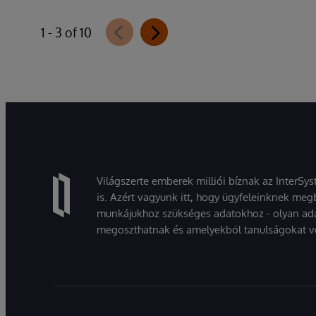
1 - 3 of 10
Világszerte emberek milliói bíznak az InterSy
is. Azért vagyunk itt, hogy ügyfeleinknek megb
munkájukhoz szükséges adatokhoz - olyan ad
megoszthatnak és amelyekből tanulságokat v