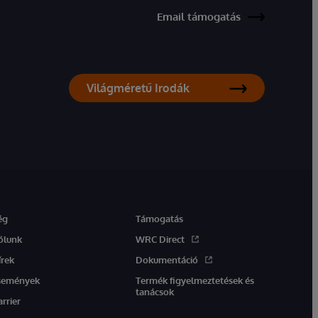
Email támogatás
Világméretű Irodák
ég
Támogatás
ólunk
WRC Direct
írek
Dokumentáció
semények
Termék figyelmeztetések és
tanácsok
arrier