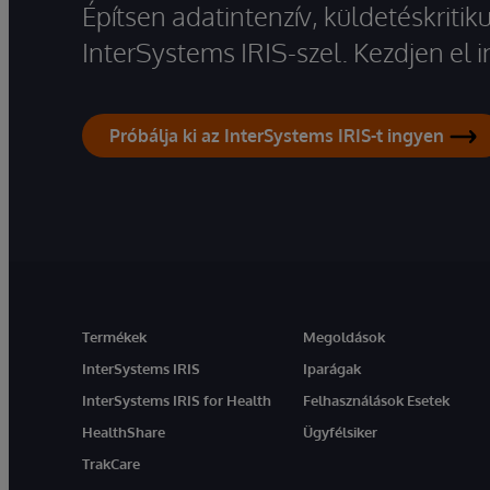
Építsen adatintenzív, küldetéskriti
InterSystems IRIS-szel. Kezdjen el
Próbálja ki az InterSystems IRIS-t ingyen
Termékek
Megoldások
InterSystems IRIS
Iparágak
InterSystems IRIS for Health
Felhasználások Esetek
HealthShare
Ügyfélsiker
TrakCare