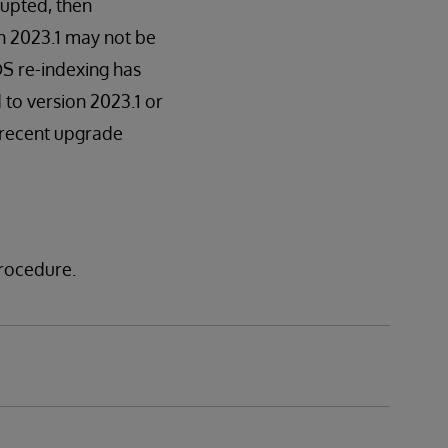
rupted, then
n 2023.1 may not be
S re-indexing has
to version 2023.1 or
t recent upgrade
procedure.