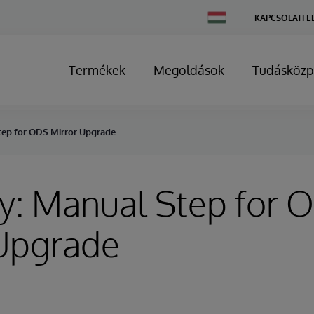
Change
KAPCSOLATFE
Country
Termékek
Megoldások
Tudásközp
tep for ODS Mirror Upgrade
y: Manual Step for 
 Upgrade