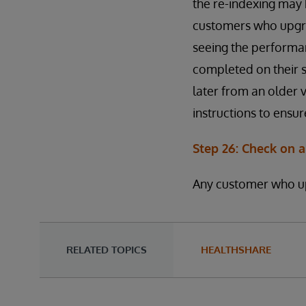
the re-indexing may 
customers who upgrad
seeing the performa
completed on their 
later from an older 
instructions to ensu
Step 26: Check on 
Any customer who up
RELATED TOPICS
HEALTHSHARE