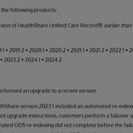
 the following products:
rsion of HealthShare Unified Care Record®
earlier than
1 • 2019.2 • 2020.1 • 2020.2 • 2021.1 • 2021.2 • 2022.1 • 
 • 2023.2 • 2024.1 • 2024.2
rformed an upgrade to a recent version
thShare version 2023.1 included an automated re-indexi
red upgrade instructions, customers perform a failover 
omated ODS re-indexing did not complete before the fail