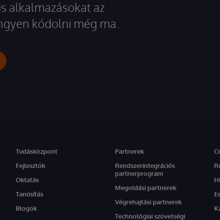
kus alkalmazásokat az
 ingyen kódolni még ma.
Tudásközpont
Partnerek
C
Fejlesztők
Rendszerintegrációs
R
partnerprogram
Oktatás
H
Megoldási partnerek
Tanúsítás
E
Végrehajtási partnerek
Blogok
K
Technológiai szövetségi