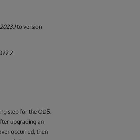
 2023.1
to version
2022.2
ng step for the ODS.
after upgrading an
over occurred, then