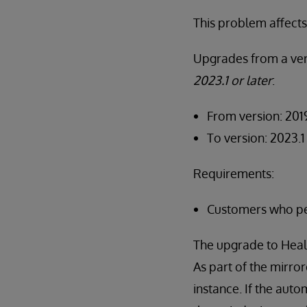
This problem affects
Upgrades from a ve
2023.1 or later
:
From version: 2019.
To version: 2023.1
Requirements:
Customers who pe
The upgrade to Heal
As part of the mirro
instance. If the aut