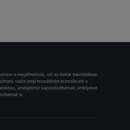
stemsre a megélhetésük, sőt az életük tekintetében
ízható, valós idejű hozzáférést biztosítsunk a
atokhoz, amelyekhez kapcsolódhatnak, amelyeket
onhatnak le.