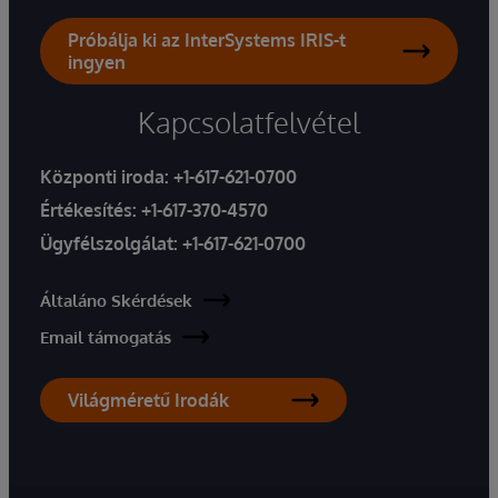
Próbálja ki az InterSystems IRIS-t
ingyen
Kapcsolatfelvétel
Központi iroda:
+1-617-621-0700
Értékesítés:
+1-617-370-4570
Ügyfélszolgálat:
+1-617-621-0700
Általáno Skérdések
Email támogatás
Világméretű Irodák