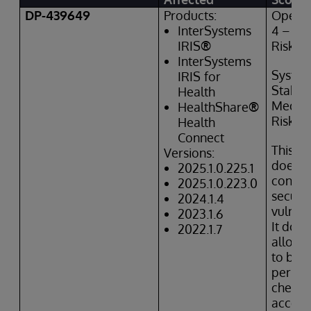
DP-439649
Products:
Operat
InterSystems
4 – Hi
IRIS
®
Risk
InterSystems
Syste
IRIS
for
Stabili
Health
Mediu
HealthShare
®
Risk
Health
Connect
This is
Versions:
does
n
2025.1.0.225.1
constit
2025.1.0.223.0
securit
2024.1.4
vulnera
2023.1.6
It doe
2022.1.7
allow 
to byp
permis
checks
access