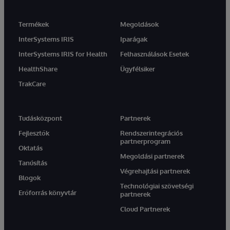
Termékek
Megoldások
InterSystems IRIS
Iparágak
InterSystems IRIS for Health
Felhasználások Esetek
HealthShare
Ügyfélsiker
TrakCare
Tudásközpont
Partnerek
Fejlesztők
Rendszerintegrációs
partnerprogram
Oktatás
Megoldási partnerek
Tanúsítás
Végrehajtási partnerek
Blogok
Technológiai szövetségi
Erőforrás könyvtár
partnerek
Cloud Partnerek