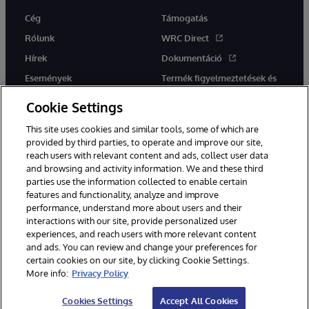
Cég
Támogatás
Rólunk
WRC Direct
Hírek
Dokumentáció
Események
Termék figyelmeztetések és
tanácsok
Karrier
Cookie Settings
This site uses cookies and similar tools, some of which are
provided by third parties, to operate and improve our site,
reach users with relevant content and ads, collect user data
and browsing and activity information. We and these third
parties use the information collected to enable certain
Ez a weboldal gépi fordítást használ. Bármilyen fordítási konfliktus
features and functionality, analyze and improve
esetén az oldal angol nyelvű változata élvez elsőbbséget.
performance, understand more about users and their
© 1996-2026 InterSystems Corporation, Boston, MA. Minden jog
fenntartva.
interactions with our site, provide personalized user
experiences, and reach users with more relevant content
Értesítések/Feltételek és feltételek
Adatvédelmi nyilatkozat
and ads. You can review and change your preferences for
Garancia
Hozzáférhetőség
certain cookies on our site, by clicking Cookie Settings.
More info:
Privacy Policy
Cookies Settings
Accept All Cookies