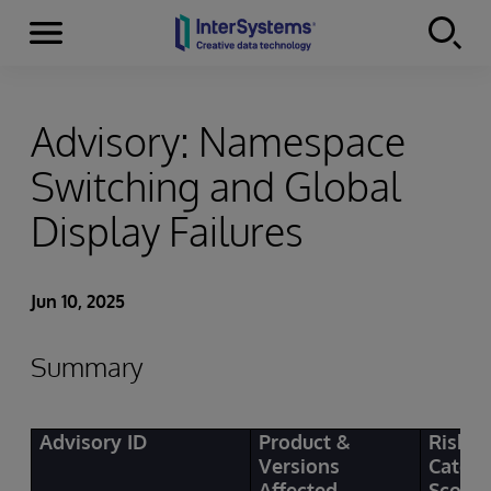
Menu
Skip to content
Advisory: Namespace
Switching and Global
Display Failures
Jun 10, 2025
Summary
Advisory ID
Product &
Risk
Versions
Categ
Affected
Score